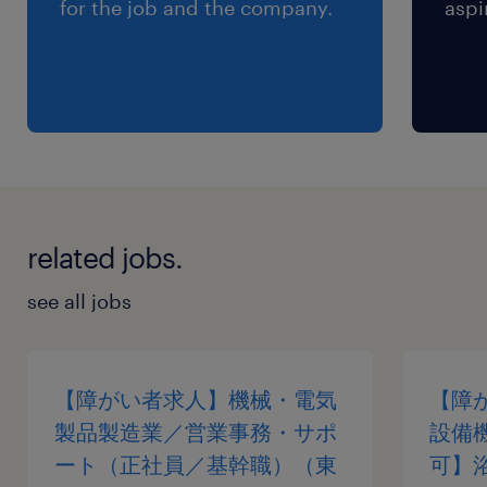
for the job and the company.
aspi
ロー：書類選考⇒面接2回（※面接回数が増える
場合あり） 適性検査：なし
求められる経験
【必須スキル】
▪5名以上のチームのリーダー経験（現在、障がい
者チームや特例子会社等でチームリーダー等をさ
related jobs.
れており、さらにキャリアアップしたい方歓迎し
ます。）
see all jobs
▪他部署など異なる立場の相手とも協調できる調
整力・交渉力
▪経理経験1年以上または日商簿記3級（未経験で
【障がい者求人】機械・電気
【障
も類似業務のご経験のある方歓迎します）
製品製造業／営業事務・サポ
設備
▪Excel（初級）：SUM関数、AVERAGE関数など
ート（正社員／基幹職）（東
可】