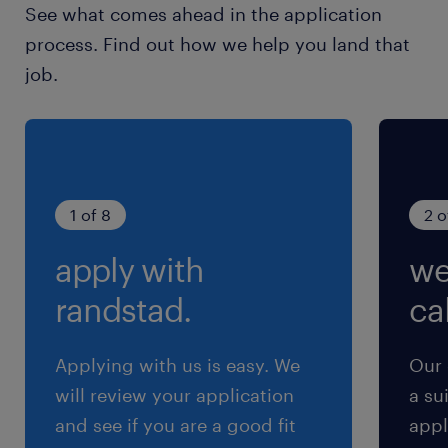
See what comes ahead in the application
す。・その他、習熟度に応じて以下の業務をお任
process. Find out how we help you land that
せします ・社内申請手続き ・会議室手配や
job.
日程調整（小規模会議） ・出張手配 ・研修サ
ポート（出席確認、単位申請など） ・グループ
アドレスの権限設定※短時間勤務の希望について
は事前にご相談下さい。※法人には障がい者メン
バーの面談を専門に行うカウンセラー（有資格）
1 of 8
2 o
を配置しています。また、健康サポートセンター
apply with
we
には産業医・精神科専門医資格をお持ちの産業
医・保健師も常駐しておりますので安心して就労
randstad.
cal
いただける環境です。希望される配慮事項の確認
や協議等においては、配属先の職場・産業医/カ
Applying with us is easy. We
Our 
ウンセラー・人事の三位一体体制にて支援いたし
will review your application
a su
ます。※チームメンバーは一人一人が自律しなが
and see if you are a good fit
appl
らも、チームの調和を重んじ協力的です。選考フ