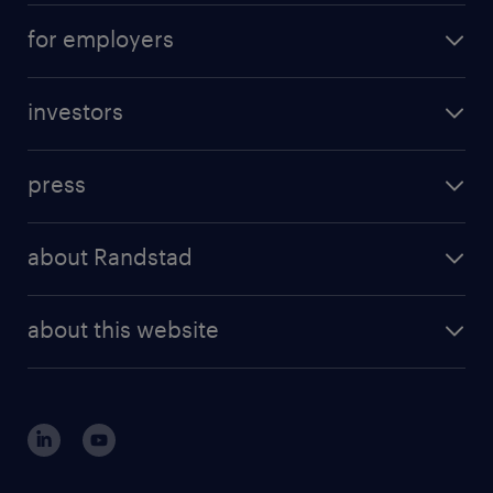
なし
operational career
careers at Randstad
for employers
雇用期間
professional career
有り
staffing solutions
digital career
4ヶ月以上
investors
inhouse solutions
contact us
investment case
workforce insights
press
results and reports
randstad operational
press releases
randstad share
randstad professional
about Randstad
news and events
investor contacts
randstad enterprise
company profile
future of work
randstad digital
about this website
sustainability
tech suite
disclaimer
equity, diversity, inclusion and belonging
contact us
corporate governance
randstad innovation fund