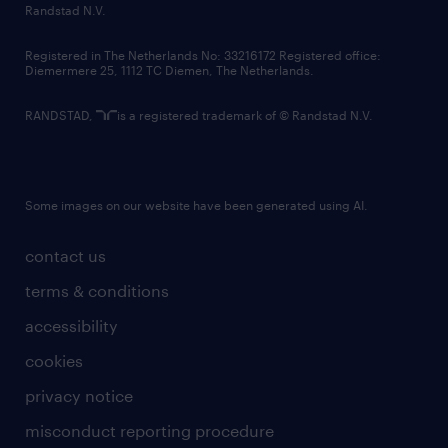
country websites
Randstad N.V.
contact us
Registered in The Netherlands No: 33216172 Registered office:
Diemermere 25, 1112 TC Diemen, The Netherlands.
RANDSTAD,
is a registered trademark of © Randstad N.V.
Some images on our website have been generated using AI.
contact us
terms & conditions
accessibility
cookies
privacy notice
misconduct reporting procedure