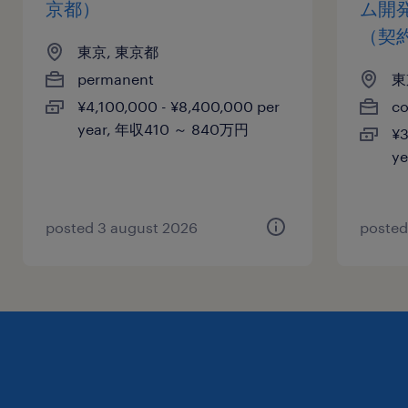
の基本関数を利用したり、簡単な集計表・グラフ
京都）
ム開
を作成できる
（契
東京, 東京都
▪システムの英語表記を理解できる方（会話不
permanent
東
要）
¥4,100,000 - ¥8,400,000 per
co
▪チームで協力して業務を進められる方（必要に
year, 年収410 ～ 840万円
¥3
応じてサポートあり）
y
▪入力業務など細かい作業が得意な方
▪学ぶ意欲があり、自己成長を目指せる方
▪業務に必要な基礎知識を有し、継続的な学習に
posted 3 august 2026
posted
取り組める方
【歓迎スキル】
▪Excel：VBA・関数など
▪英語力（ビジネスレベルの読み・書き）
▪仕事を通してやりがいを見つけたい方