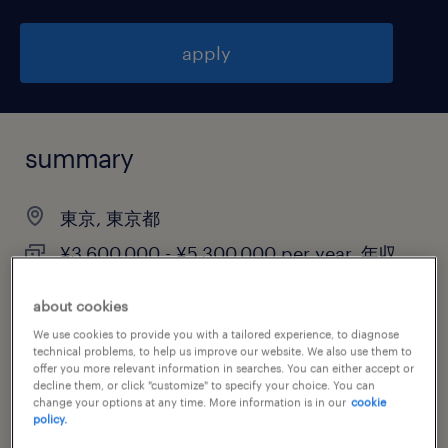
apply
summary
東京, 東京都
¥3,600,000 - ¥5,300,000 per year, 年収
360 ～ 530万円
about cookies
contract
We use cookies to provide you with a tailored experience, to diagnose
technical problems, to help us improve our website. We also use them to
offer you more relevant information in searches. You can either accept or
decline them, or click "customize" to specify your choice. You can
change your options at any time. More information is in our
cookie
job category
policy.
administrative & support services