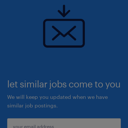
▪他部署の方のサポート業務に前向きに取り組め
る方（必要に応じてサポートあり）
▪コツコツとした業務や同じ作業を続けることが
得意な方
保険
健康保険,厚生年金保険,雇用保険,労災保険
待遇・福利厚生
※正社員切り替えの実績あり
let similar jobs come to you
選択制確定拠出企業型年金制度（2年目以降加入
可）、慶弔見舞金、団体生命保険、契約施設・ホ
We will keep you updated when we have
テル・スポーツクラブ等割引利用、各種クラブ活
similar job postings.
動 等、正社員登用実績有り、正社員登用後は退
職金制度あり