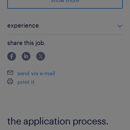
show more
務も可能ですが、入所数か月は環境や業務に慣れ
ていただくため週2-3回出社、その後は習熟度に
応じて週1回程度の出社を想定しています。●仕事
experience
内容精算申請等の業務に加え、在籍している障が
【必須スキル】 ▪5名以上のチームのリーダー経験（現
い者メンバー5名前後の、業務調整をお願いしま
share this job.
在、障がい者チームや特例子会社等でチームリーダー
す。また、他チームや他拠点事務所、依頼者であ
等をされており、さらにキャリアアップしたい方歓迎
る会計士（業務依頼元）からの対応に加え、イレ
します。） ▪他部署など異なる立場の相手とも協調でき
ギュラー対応発生時の調整や、必要に応じて上司
send via e-mail
へのエスカレーション業務も発生いたします。チ
print it
ームリーダーご経験者の方、大歓迎です。・SAP
Concurを用いた個人立替分の精算申請テンプレ
ートに必要事項を入力し、システム内で申請まで
完結します。・請求書の精算申請依頼された請求
the application process.
書を社内フローに沿って処理します。メールでの
承認取得やExcelでの管理表更新も含まれま