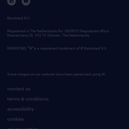
randstad innovation fund
country websites
Randstad N.V.
contact us
Registered in The Netherlands No: 33216172 Registered office:
Diemermere 25, 1112 TC Diemen, The Netherlands.
RANDSTAD,
is a registered trademark of © Randstad N.V.
Some images on our website have been generated using AI.
contact us
terms & conditions
accessibility
cookies
privacy notice