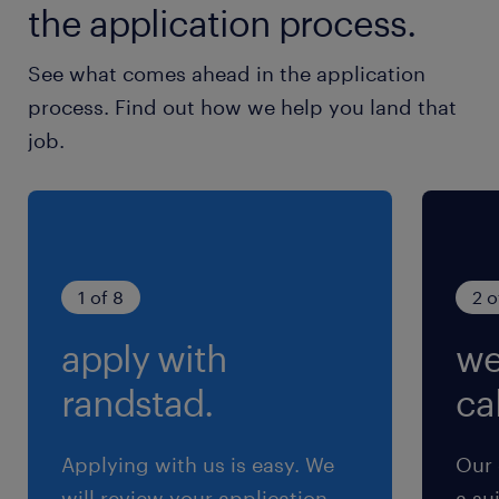
the application process.
雇用期間
有り
See what comes ahead in the application
4ヶ月以上
process. Find out how we help you land that
job.
1 of 8
2 o
apply with
we
randstad.
cal
Applying with us is easy. We
Our 
will review your application
a su