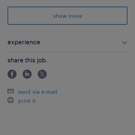
健康保険,厚生年金保険,雇用保険,労災保険
show more
待遇・福利厚生
健康診断、各種研修等
experience
休日休暇
【求める経験】 ・PCスキル（Word・PowerPoint：基
日曜日,土曜日,祝日
share this job.
本操作、Excel：基本的な関数使用、Outlookでのメー
有給休暇：2～20日付与（入社から0ヶ月後）年
ル送受信・スケジュール調整） ・社会人経験が一定程
末年始休暇、夏季休暇、慶弔休暇、特別有給休暇
度あること（管理部門、バッ
send via e-mail
給与
print it
年収424 ～ 424万円
賞与
有り（年間2回）