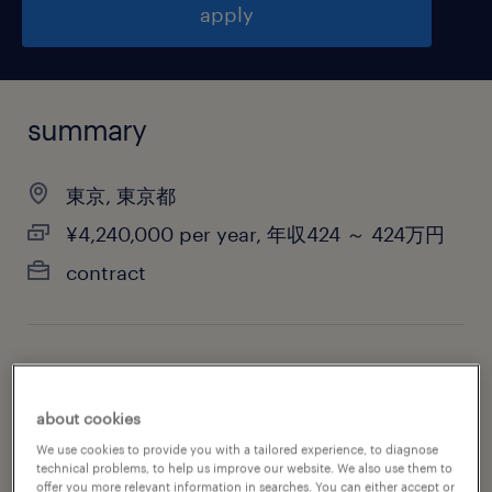
apply
summary
東京, 東京都
¥4,240,000 per year, 年収424 ～ 424万円
contract
job category
administrative & support services
about cookies
We use cookies to provide you with a tailored experience, to diagnose
technical problems, to help us improve our website. We also use them to
offer you more relevant information in searches. You can either accept or