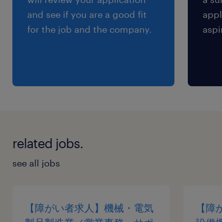
and see if you are a good fit
appl
for the job and the company.
aspi
related jobs.
see all jobs
【障がい者求人】機械・電気
【障