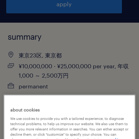
apply
summary
東京23区, 東京都
¥10,000,000 - ¥25,000,000 per year, 年収
1,000 ～ 2,500万円
permanent
about cookies
job category
We use cookies to provide you with a tailored experience, to diagnose
information technology
technical problems, to help us improve our website. We also use them to
offer you more relevant information in searches. You can either accept or
decline them, or click "customize" to specify your choice. You can