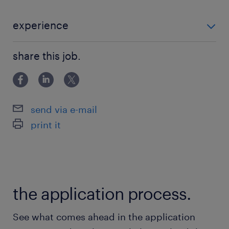
保険
健康保険 厚生年金保険 雇用保険
experience
・3年以上のソフトウエアエンジニアリング経験 ・プロ
待遇・福利厚生
share this job.
ダクトまたは基盤開発における設計〜実装〜運用まで
.
の一貫した経験 ・Python、JavaScriptなどを用いた本
番品質コードの設計／実装経験 ・ク
休日休暇
send via e-mail
土曜日 日曜日 祝日
print it
.
給与
年収1,000 ～ 2,500万円
the application process.
賞与
See what comes ahead in the application
有り