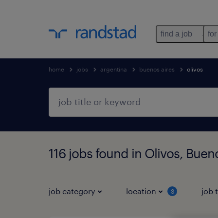
find a job
for
home
jobs
argentina
buenos aires
olivos
116 jobs found in Olivos, Buen
job category
location
job 
3