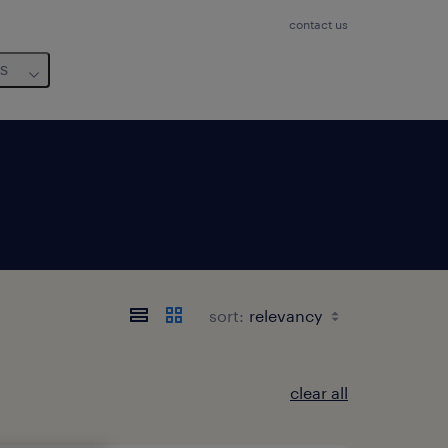
contact us
us
sort:
clear all