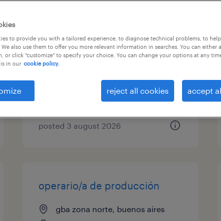
jefe de validación de sistemas
okies
e integridad de datos - calidad
es to provide you with a tailored experience, to diagnose technical problems, to hel
 We also use them to offer you more relevant information in searches. You can either 
(compañía de logística
, or click "customize" to specify your choice. You can change your options at any tim
is in our
cookie policy.
pharma)
olivos, buenos aires
omize
reject all cookies
accept al
permanent
posted 3 august 2026
operario/a de producción
gba zona norte, buenos aires