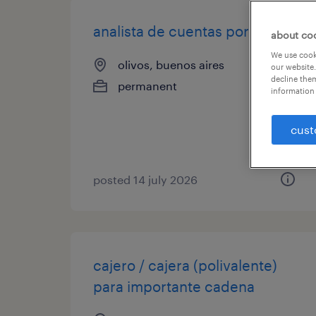
analista de cuentas por pagar
about co
We use cooki
olivos, buenos aires
our website.
decline them
permanent
information 
cust
posted 14 july 2026
cajero / cajera (polivalente)
para importante cadena