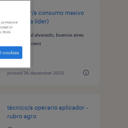
repositor/a consumo masivo
(empresa líder)
p us improve
accept or
e. More
general alvarado, buenos aires
permanent
l cookies
posted 26 december 2025
técnico/a operario aplicador -
rubro agro