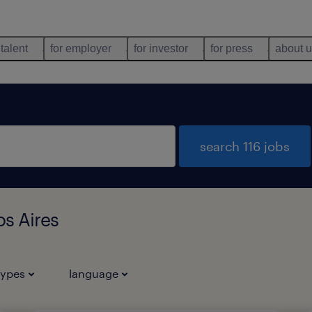
 talent
for employer
for investor
for press
about 
search 116 jobs
os Aires
types
language