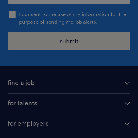
I consent to the use of my information for the
purpose of sending me job alerts.
submit
find a job
all jobs
for talents
career advice
operational career
careers at Randstad
for employers
professional career
staffing solutions