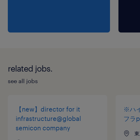
related jobs.
see all jobs
【new】director for it
※ハ
infrastructure@global
フラp
semicon company
東