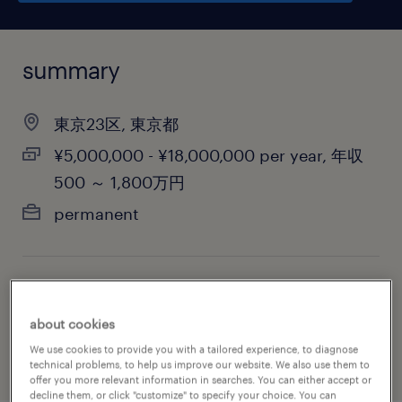
summary
東京23区, 東京都
¥5,000,000 - ¥18,000,000 per year, 年収
500 ～ 1,800万円
permanent
job category
information technology
about cookies
We use cookies to provide you with a tailored experience, to diagnose
technical problems, to help us improve our website. We also use them to
offer you more relevant information in searches. You can either accept or
decline them, or click "customize" to specify your choice. You can