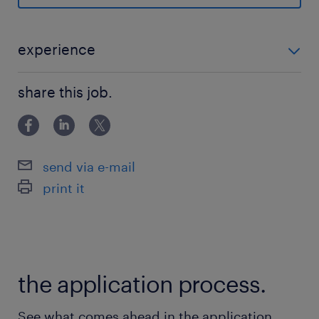
保険
健康保険 厚生年金保険 雇用保険
experience
休日休暇
■応募条件 ・クラウド/インフラの設計・構築・運用経
土曜日 日曜日 祝日
share this job.
験（計5年以上） ・パブリッククラウド（Azure, AWS,
GCP等）のコンサルティング・設計・構築経験 ・PaaS
給与
を活用したシステム設計・構築
年収500 ～ 1,800万円
send via e-mail
print it
賞与
YES／有り
雇用期間
期間の定めなし
the application process.
See what comes ahead in the application