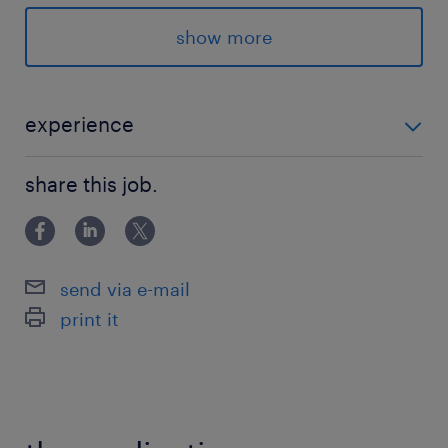
中古マンション業界のリーディングカンパニーと
して、2021年には業界NO1の売上規模となりまし
show more
た。
最寄駅
experience
日比谷線／神谷町駅（徒歩3分）
・事業会社におけるシステム関連業務経験（情報シス
南北線／六本木一丁目駅（徒歩6分）
share this job.
テム部門でなくても可） ・インフラ及びネットワーク
の構築・運用経験（事業会社、SIer、NIerいずれも可）
休日休暇
土日祝日
send via e-mail
完全週休二日制
print it
就業時間
9:30-18:30（実働8時間00分・休憩60分）
※フレックスタイム制 コアタイム11:00～15:00