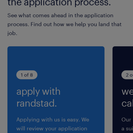
the application process.
残業
See what comes ahead in the application
月平均10時間程度
process. Find out how we help you land that
job.
交通費
交通費あり
1 of 8
2 o
apply with
we
randstad.
cal
Applying with us is easy. We
Our 
will review your application
a su