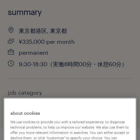
summary
東京都港区, 東京都
¥335,000 per month
permanent
9:30-18:30（実働8時間00分・休憩60分）
job category
information technology
about cookies
We use cookies to provide you with a tailored experience, to diagnose
technical problems, to help us improve our website. We also use them to
offer you more relevant information in searches. You can either accept or
decline them, or click "customize" to specify your choice. You can