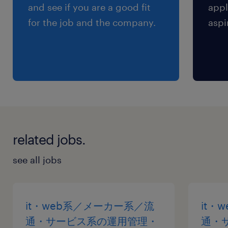
and see if you are a good fit
appl
for the job and the company.
aspi
related jobs.
see all jobs
it・web系／メーカー系／流
it・
通・サービス系の運用管理・
通・