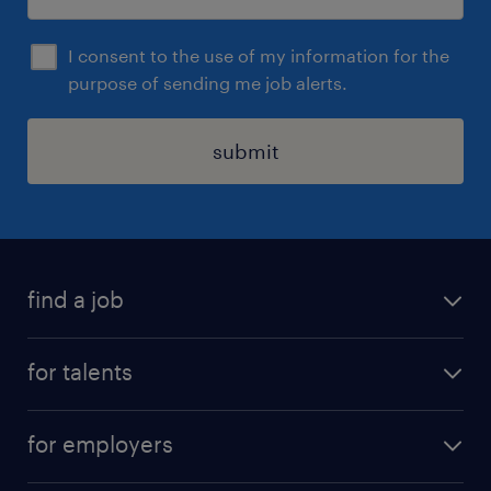
I consent to the use of my information for the
purpose of sending me job alerts.
submit
find a job
all jobs
for talents
career advice
operational career
careers at Randstad
for employers
professional career