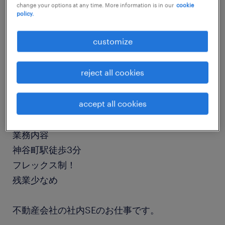
change your options at any time. More information is in our
cookie
job details
policy.
customize
職種
社内SE
reject all cookies
勤務期間
accept all cookies
長期（3ヶ月以上）
業務内容
神谷町駅徒歩3分
フレックス制！
残業少なめ
不動産会社の社内SEのお仕事です。