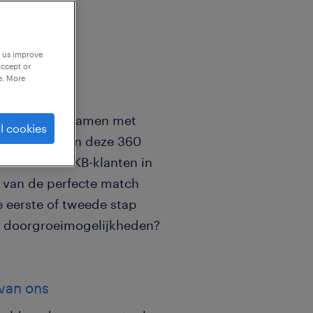
p us improve
accept or
e. More
zin heeft om samen met
l cookies
 veroveren? In deze 360
van nieuwe MKB-klanten in
 van de perfecte match
le eerste of tweede stap
op doorgroeimogelijkheden?
 van ons