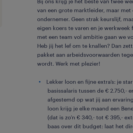
Bij ons krijg je het beste van twee w
van een grote marktleider, maar met 
ondernemer. Geen strak keurslijf, maar
eigen koers te varen en je werkweek f
met een team vol ambitie gaan we vo
Heb jij het lef om te knallen? Dan zet
pakket aan arbeidsvoorwaarden tegen
wordt. Werk met plezier!
Lekker loon en fijne extra’s: je st
basissalaris tussen de € 2.750,- 
afgestemd op wat jij aan ervari
loon krijg je elke maand een Ben
(dat is zo’n € 340,- tot € 395,- ex
baas over dit budget: laat het di