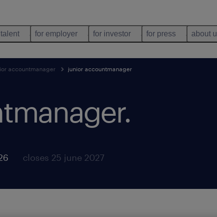
 talent
for employer
for investor
for press
about 
nior accountmanager
junior accountmanager
ntmanager
.
26
closes 25 june 2027