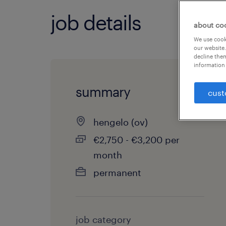
job details
about co
We use cooki
our website.
decline them
information 
summary
cust
hengelo (ov)
€2,750 - €3,200 per
month
permanent
job category