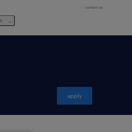
contact us
us
apply