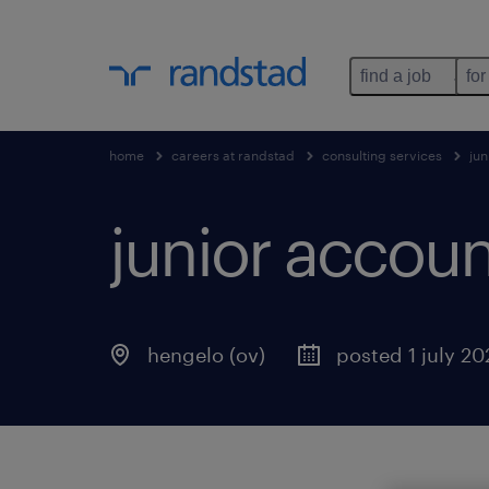
find a job
for
home
careers at randstad
consulting services
ju
junior accou
hengelo (ov)
posted 1 july 20