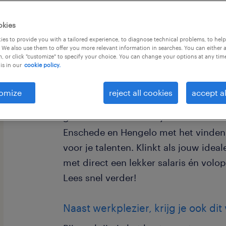
okies
es to provide you with a tailored experience, to diagnose technical problems, to hel
 We also use them to offer you more relevant information in searches. You can either 
, or click "customize" to specify your choice. You can change your options at any tim
Beschrijving
is in our
cookie policy.
Ben jij een energieke aanpakker die 
omize
reject all cookies
accept al
een gezellig team de regio Twente te
graden rol combineer je het scoren 
Enschede en Hengelo met het vinden
voor je talenten. Klinkt als jouw idea
met direct een lekker salaris én vol
Lees snel verder!
Naast werkplezier, krijg je ook dit