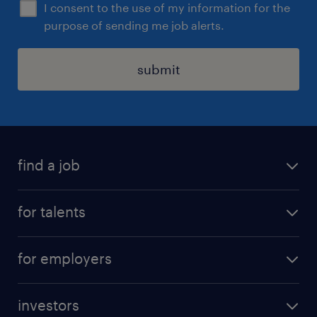
I consent to the use of my information for the
purpose of sending me job alerts.
submit
find a job
all jobs
for talents
career advice
operational career
careers at Randstad
for employers
professional career
staffing solutions
digital career
investors
inhouse solutions