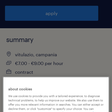
apply
summary
vitulazio, campania
€7.00 - €9.00 per hour
contract
part-time
about cookies
We use cookies to provide you with a tailored experience, to diagnose
technical problems, to help us improve our website. We also use them to
job category
offer you more relevant information in searches. You can either accept or
decline them, or click "customize" to specify your choice. You can
customer service & call center