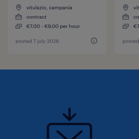
vitulazio, campania
vi
contract
co
€7.00 - €9.00 per hour
€7
posted 7 july 2026
posted