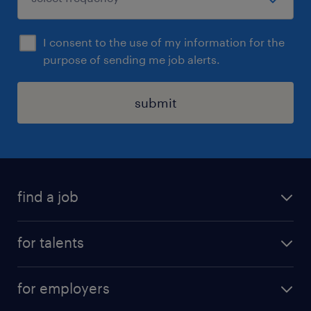
I consent to the use of my information for the
purpose of sending me job alerts.
submit
find a job
all jobs
for talents
career advice
operational career
careers at Randstad
for employers
professional career