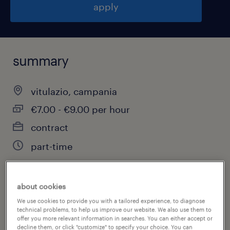
apply
summary
vitulazio, campania
€7.00 - €9.00 per hour
contract
part-time
about cookies
job category
We use cookies to provide you with a tailored experience, to diagnose
customer service & call center
technical problems, to help us improve our website. We also use them to
offer you more relevant information in searches. You can either accept or
decline them, or click "customize" to specify your choice. You can