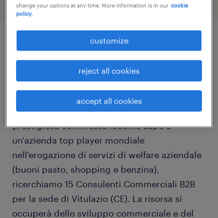
change your options at any time. More information is in our
cookie
policy.
customize
job details
reject all cookies
Randstad Italia Spa ricerca per azienda
cliente leader nel settore delle
accept all cookies
telecomunicazioni, per importante e
prestigiosa commessa facente capo a
un'azienda top player mondiale
nell'erogazione di servizi di welfare aziendale
(buoni pasto, shopping e benzina),
ricerchiamo 15 Consulenti Commerciali B2B
per la sede di Vitulazio (CE). La risorsa si
occuperà dello sviluppo commerciale e del