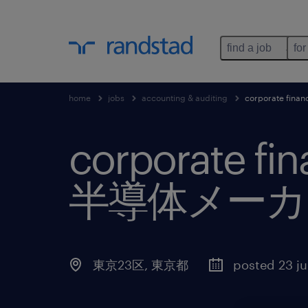
find a job
for
home
jobs
accounting & auditing
corporate f
corporate 
半導体メーカ
東京23区
,
東京都
posted 23 j