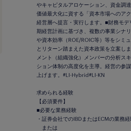
やキャピタルアロケーション、資金調
価値最大化に資する「資本市場へのア
経営層へ提言・実行します。■財務モデ
期経営計画に基づき、複数の事業シナ
や資本効率（ROE/ROIC等）等をシ
とリターン踏まえた資本政策を立案しま
メント（組織強化）メンバーの分析ス
ション体制の高度化を主導。経営の参
上げます。#LI-Hybrid#LI-KN
求められる経験
【必須要件】
■必要な業務経験
・証券会社でのIBDまたはECMの業務
または