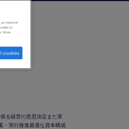
p us improve
accept or
e. More
l cookies
に係る経営の意思決定また実
案・実行推進最適な資本構成