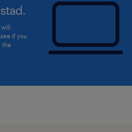
stad.
will
see if you
d the