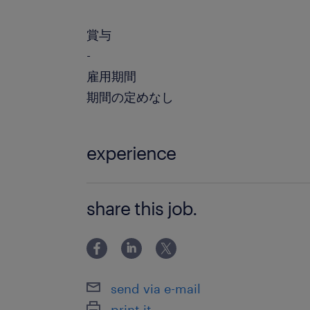
賞与
-
雇用期間
期間の定めなし
experience
【必須要件】 ■必要な業務経験 ・証券会
share this job.
ECMの業務経験（5年以上） または 
場対応、資本政策検討のご経験 ■必要と
ネスレベルの英語力 ・会計
send via e-mail
print it