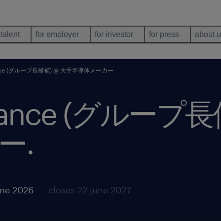
 talent
for employer
for investor
for press
about 
inance (グループ長候補) @ 大手半導体メーカー
finance (グループ
ー
.
une 2026
closes 22 june 2027