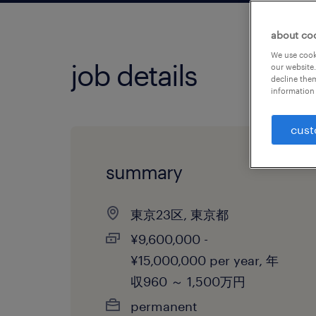
about co
We use cooki
job details
our website.
decline them
information 
cust
summary
東京23区, 東京都
¥9,600,000 -
¥15,000,000 per year, 年
収960 ～ 1,500万円
permanent