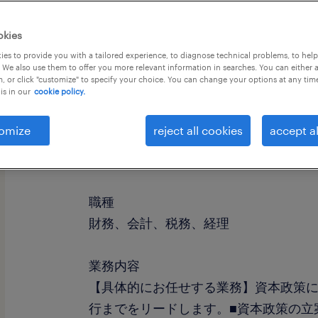
okies
es to provide you with a tailored experience, to diagnose technical problems, to hel
 We also use them to offer you more relevant information in searches. You can either 
, or click "customize" to specify your choice. You can change your options at any tim
is in our
cookie policy.
omize
reject all cookies
accept al
社名
社名非公開
職種
財務、会計、税務、経理
業務内容
【具体的にお任せする業務】資本政策
行までをリードします。■資本政策の立