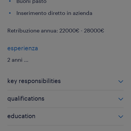
Buoni pasto
Inserimento diretto in azienda
Retribuzione annua: 22000€ - 28000€
esperienza
2 anni
...
key responsibilities
Le tue responsabilità principali:
qualifications
Gestione Pre-Tour: Accompagnare il cliente
Requisiti necessari:
education
dalla prenotazione alla partenza, assicurando
che tutta la documentazione di viaggio sia
Esperienza: Almeno 1-2 anni nel settore turismo
Bachelors or equivalent