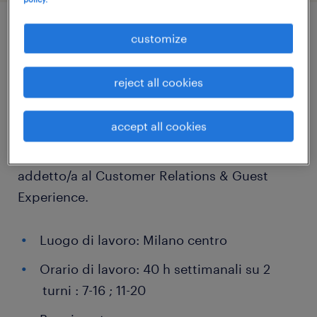
customize
job details
reject all cookies
Randstad Italia Spa ricerca per importante
azienda cliente leader nel segmento viaggi di
accept all cookies
lusso, specializzata nel far scoprire le
meraviglie dell’Italia ai mercati esteri, un
addetto/a al Customer Relations & Guest
Experience.
Luogo di lavoro: Milano centro
Orario di lavoro: 40 h settimanali su 2
turni : 7-16 ; 11-20