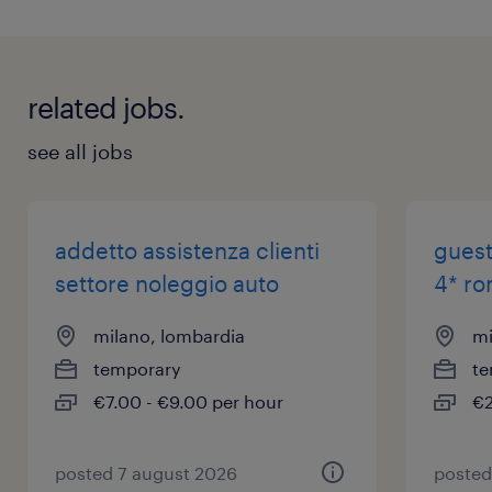
related jobs.
see all jobs
addetto assistenza clienti
guest
settore noleggio auto
4* ro
milano, lombardia
mi
temporary
te
€7.00 - €9.00 per hour
€2
posted 7 august 2026
posted