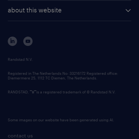
company profile
future of work
randstad digital
about this website
sustainability
tech suite
disclaimer
equity, diversity, inclusion and belonging
contact us
corporate governance
randstad innovation fund
country websites
Randstad N.V.
contact us
Registered in The Netherlands No: 33216172 Registered office:
Diemermere 25, 1112 TC Diemen, The Netherlands.
RANDSTAD,
is a registered trademark of © Randstad N.V.
Some images on our website have been generated using AI.
contact us