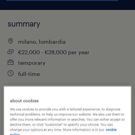
summary
milano, lombardia
€22,000 - €28,000 per year
temporary
full-time
about cookies
job category
We use cookies to provide you with a tailored experience, to diagnose
customer service & call center
technical problems, to help us improve our website. We also use them to
offer you more relevant information in searches. You can either accept or
decline them, or click "customize" to specify your choice. You can
change your options at any time. More information is in our
cookie
policy.