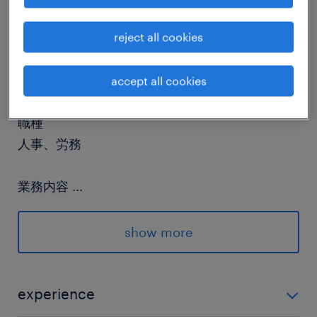
job details
reject all cookies
社名
社名非公開
accept all cookies
職種
人事、労務
業務内容
...
人事労務課の課長（プレイングマネージャー）と
して、人事・採用・労務関連の業務全般をお任せ
show more
し、人事労務課メンバーのマネジメントも行って
いただきます。将来的には管理職もしくはより専
門性を活かした業務に就いていただく想定です。
experience
＜業務詳細＞・人材採用・勤怠管理（勤務状況の