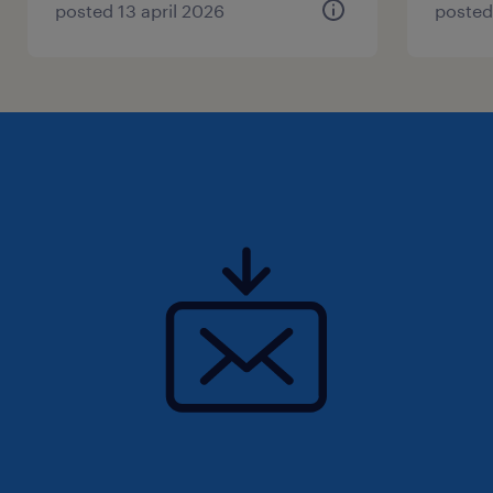
【諸手当】
posted 13 april 2026
posted
■残業手当
■役職手当
【待遇・福利厚生メモ】
資格取得奨励制度（合格祝金の支給）
外部教育セミナーへの参加可能
社内パーティー（年2回）[全社員参加]
年間優秀賞表彰
健康保険組合契約の保養所・スポーツクラブ利用
可能
※退職金は、前払い制度により、毎月4月に1か月
分を支給。
休日休暇
日曜日,土曜日,祝日