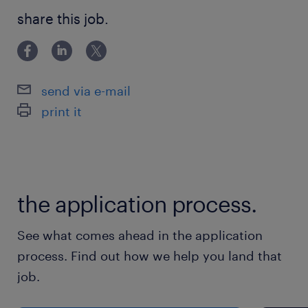
＜必須スキル/経験＞ ※すべて満たす方 ・人事/採用の
確認や各種対応）・労務トラブルの対応・従業員
share this job.
実務経験が5年以上（労務・総務等のお持ちであれば尚
の安全、健康管理・社労士とのやり取り・その他
良し） ・マネジメント（主体性をもってリーダーシッ
人事/総務業務全般の管理など※上記業務は一例
プを発揮されてきた）経験 ＜歓迎スキル/経
となっております。単純なルーティーン作業では
send via e-mail
なく、自ら先頭に立って社員がより快適に就業す
print it
るために必要なことを考え、各部署の責任者に協
力をしてもらいながら、業務を進めていき、事業
の成長に繋げていただくことを期待しています。
人事労務課の課長として各署との連携、調整のも
the application process.
と、快適な職場環境づくりを進めて頂きます。周
囲を巻き込む力のある方、また関係者への配慮や
See what comes ahead in the application
気配り、目配りを大切にされる方はご活躍頂ける
process. Find out how we help you land that
ポジションです。【期待する役割】人事/採用関
job.
連の業務を主にお任せいたしますが、プレイング
マネージャーとして、幅広い視野を持ちながら、