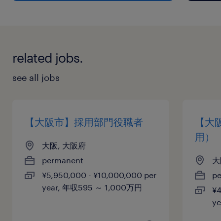
・人事/採用の実務経験が5年以上（労務・総務等
のお持ちであれば尚良し）
・マネジメント（主体性をもってリーダーシップ
related jobs.
を発揮されてきた）経験
see all jobs
＜歓迎スキル/経験＞
・労務／総務に関する実務経験
・IT業界、SIerでの勤務経験
【大阪市】採用部門役職者
【大
・エンジニア採用経験
用）
大阪, 大阪府
permanent
大
保険
¥5,950,000 - ¥10,000,000 per
p
健康保険,厚生年金保険,雇用保険,労災保険
year, 年収595 ～ 1,000万円
¥4
y
待遇・福利厚生