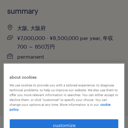
summary
大阪, 大阪府
¥7,000,000 - ¥8,500,000 per year, 年収
700 ～ 850万円
permanent
about cookies
job category
We use cookies to provide you with a tailored experience, to diagnose
technical problems, to help us improve our website. We also use them to
human resources
offer you more relevant information in searches. You can either accept or
decline them, or click "customize" to specify your choice. You can
change your options at any time. More information is in our
cookie
policy.
customize