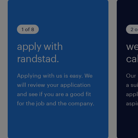
自ら先頭に立って働きやすい職場を作っていき、
事業の成長に繋げて頂くことを期待しています。
将来的には管理職として経営層への提案を行った
1 of 8
2 o
り、より専門性を活かした業務を行っていただき
apply with
we
ます。【入社後のイメージ】まずは採用分野に軸
足を置きながら、労務面のフォローもご経験や意
randstad.
cal
欲に合わせてお願いする予定です。細かな内容や
抱えている課題については採用/労務の担当者か
Applying with us is easy. We
Our 
らも情報提供し、伴走して取り組んでいただける
will review your application
a su
環境です。業務内容の詳細は面接時にも詳しくお
and see if you are a good fit
appl
伝えします。
for the job and the company.
aspi
求められる経験
＜必須スキル/経験＞
※すべて満たす方