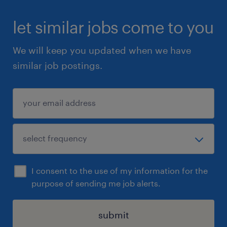
【有給休暇 初年度】 10 【有給休暇 発生月】 入
社07ヶ月後 【年間休日】 124 【休暇】 ■GW ■夏
let similar jobs come to you
季休暇 ■年末年始 ■慶弔休暇
We will keep you updated when we have
給与
similar job postings.
年収700 ～ 850万円
賞与
有り（年間2回）
雇用期間
期間の定めなし
I consent to the use of my information for the
purpose of sending me job alerts.
submit