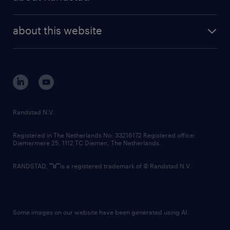
news and events
investor contacts
randstad enterprise
company profile
future of work
randstad digital
about this website
sustainability
tech suite
disclaimer
equity, diversity, inclusion and belonging
contact us
corporate governance
randstad innovation fund
country websites
Randstad N.V.
contact us
Registered in The Netherlands No: 33216172 Registered office:
Diemermere 25, 1112 TC Diemen, The Netherlands.
RANDSTAD,
is a registered trademark of © Randstad N.V.
Some images on our website have been generated using AI.