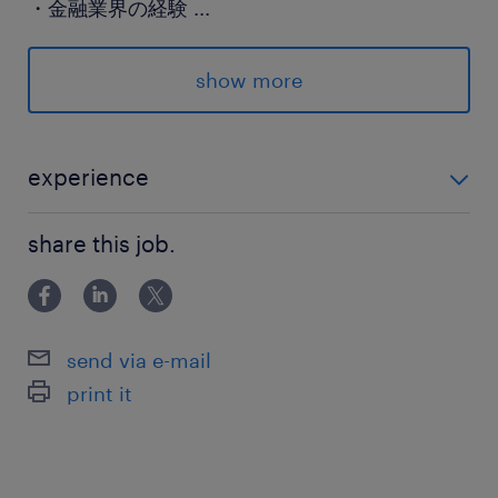
・金融業界の経験
...
保険
show more
健康保険 厚生年金保険 雇用保険
待遇・福利厚生
experience
通勤手当、住宅手当、健康保険、厚生年金保険、
＜必須スキル/経験＞ ※下記全て満たす方 ・給与計算
雇用保険、労災保険、退職金制度
share this job.
の経験（社保含む） ・ExcelやPowerPointなどの基本
＜各手当・制度補足＞
的なPCスキルをお持ちの方 ＜歓迎スキル/経験＞ ・経
通勤手当：実費支給（上限5万円まで/月）
理事務経験 ・総務事務経験
住宅手当：一律1万円/月
send via e-mail
社会保険：補足事項なし
print it
退職金制度：■確定拠出年金制度あり
＜定年＞
65歳