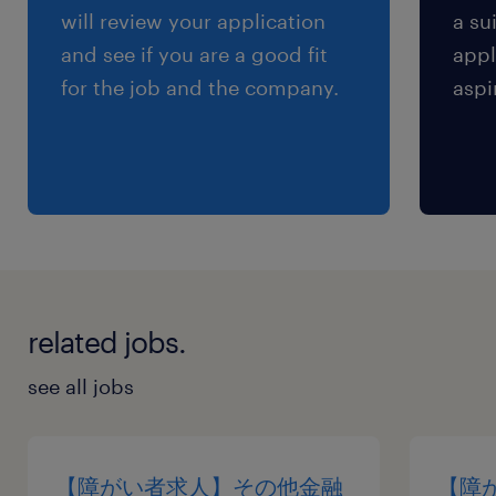
■年間休日：125日 ■休日：土日祝（完全週休2日
will review your application
a su
制） ■休暇：夏季休暇・年末年始休暇・有給休
and see if you are a good fit
appl
暇・慶弔休暇・アニバーサリー休暇・傷病休暇・
for the job and the company.
aspi
生理休暇
給与
年収385 ～ 600万円
賞与
有り（年間2回）
related jobs.
雇用期間
期間の定めなし
see all jobs
【障がい者求人】その他金融
【障