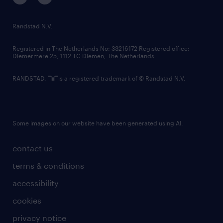
randstad innovation fund
country websites
Randstad N.V.
contact us
Registered in The Netherlands No: 33216172 Registered office:
Diemermere 25, 1112 TC Diemen, The Netherlands.
RANDSTAD,
is a registered trademark of © Randstad N.V.
Some images on our website have been generated using AI.
contact us
terms & conditions
accessibility
cookies
privacy notice