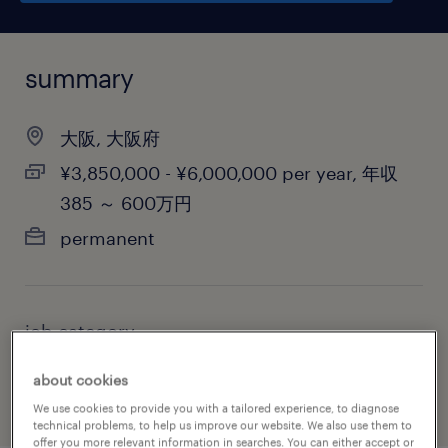
summary
大阪, 大阪府
¥3,850,000 - ¥6,000,000 per year, 年収
385 ～ 600万円
permanent
job category
administrative & support services
about cookies
We use cookies to provide you with a tailored experience, to diagnose
technical problems, to help us improve our website. We also use them to
offer you more relevant information in searches. You can either accept or