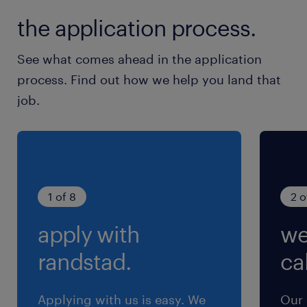
＜副業＞
the application process.
可
＜育休取得実績＞
See what comes ahead in the application
有（育休後復帰率100%）
process. Find out how we help you land that
＜教育制度・資格補助補足＞
job.
OJT、集合教育、資格取得支援などを体系的にフ
ォローし社内大学校「SANWAアカデミー」で
「専門技術力」と「統合力」の向上や資格取得を
支援するための研修を実施しています。
＜その他補足＞
1 of 8
2 o
社会保険制度・保養施設有（福井県若狭、千葉県
apply with
we
九十九里）
randstad.
cal
休日休暇
土曜日 日曜日 祝日
Applying with us is easy. We
Our 