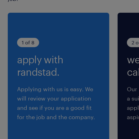
労災保険、退職金制度
＜各手当・制度補足＞
通勤手当：会社規定に基づき月額5万円迄支給
社会保険：各種社会保険完備、関東ITソフトウェ
ア健康保険組合加入
1 of 8
2 o
退職金制度：前払いor 確定拠出金か選択できま
apply with
we
す
＜試用期間＞
randstad.
cal
3ヶ月※業務内容・条件は本採用時と同内容で
す。
Applying with us is easy. We
Our 
＜定年＞
will review your application
a su
60歳
and see if you are a good fit
appl
＜その他補足＞
for the job and the company.
aspi
「くるみん認定」「えるぼし認定」取得
積立貯蓄制度、財形貯蓄制度