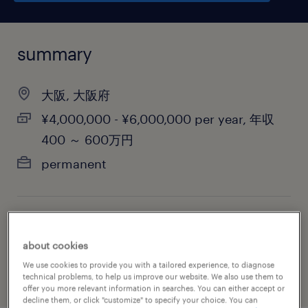
summary
大阪, 大阪府
¥4,000,000 - ¥6,000,000 per year, 年収
400 ～ 600万円
permanent
job category
about cookies
administrative & support services
We use cookies to provide you with a tailored experience, to diagnose
technical problems, to help us improve our website. We also use them to
offer you more relevant information in searches. You can either accept or
decline them, or click "customize" to specify your choice. You can