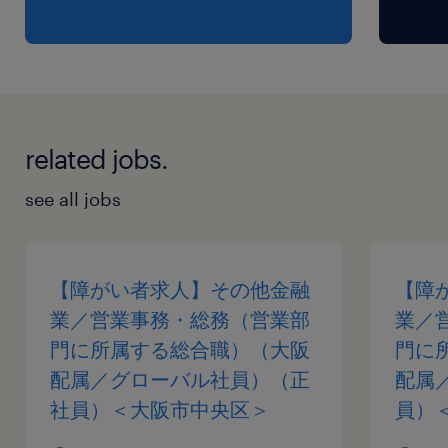
在宅勤務制度
育休復帰後の制度
育児休暇：子どもが満3歳になるまで取得可能
（最長3年取得可）
介護休業・支援制度：介護の状況により取得可能
related jobs.
時短勤務：子どもが小学3年生になるまで時短勤
務可能。ただし入社1年経過後から適用可能。
see all jobs
服装自由
慶弔見舞金制度、表彰制度、社内公募制度、自己
申告制度
【障がい者求人】その他金融
【障
関東ITソフトウェア健康保険組合の保養施設
業／営業事務・総務（営業部
業／
門に所属する総合職）（大阪
門に
休日休暇
配属／グローバル社員）（正
配属
日曜日,土曜日,祝日
社員）＜大阪市中央区＞
員）
■年間休日：120日 ■休日：土日祝（完全週休2日