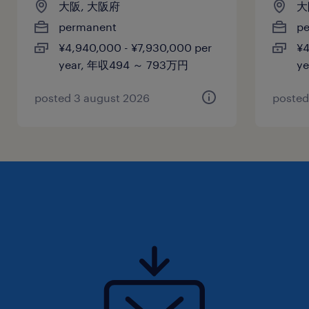
大阪, 大阪府
大
制）、年末年始5日 ■休暇：年間有給休暇14日～
permanent
p
20日（下限日数は、入社半年経過後の付与日数
¥4,940,000 - ¥7,930,000 per
¥4
となります）
year, 年収494 ～ 793万円
y
給与
posted 3 august 2026
posted
年収400 ～ 600万円
賞与
有り（年間2回）
雇用期間
期間の定めなし