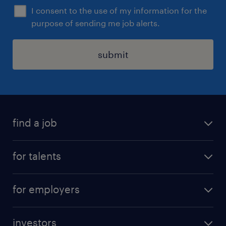
I consent to the use of my information for the
purpose of sending me job alerts.
submit
find a job
all jobs
for talents
career advice
operational career
careers at Randstad
for employers
professional career
staffing solutions
digital career
investors