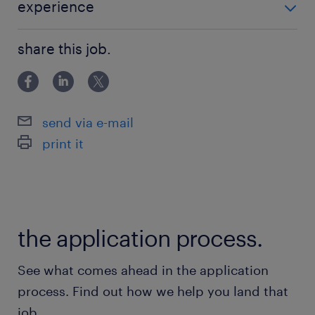
務経験者
experience
・Excel中級レベル以上（VLOOKUP、ピボット
＜必須スキル/経験＞ ・パソコン事務且つシステムオペ
テーブルを使ったデータ集計・突合の実務経験）
share this job.
レーションの実務経験者 ・Excel中級レベル以上
（VLOOKUP、ピボットテーブルを使ったデータ集計・
＜歓迎スキル/経験＞
突合の実務経験） ＜歓迎スキル/経験＞ ・
・コールセンターやヘルプデスク経験者・ツール
send via e-mail
利用経験者は特に歓迎
print it
保険
健康保険,厚生年金保険,介護保険,雇用保険,労災保
険
the application process.
待遇・福利厚生
See what comes ahead in the application
休憩室,食堂
process. Find out how we help you land that
通勤手当、健康保険、厚生年金保険、雇用保険、
job.