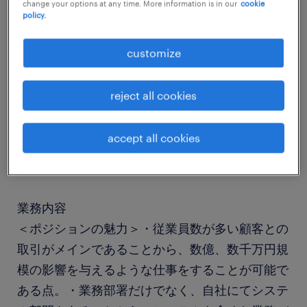
change your options at any time. More information is in our
cookie
policy.
job details
customize
社名
reject all cookies
社名非公開
accept all cookies
職種
一般事務
業務内容
＜ポジションの魅力＞・従業員数が多い顧客との
取引がメインであることから、数億、数千万円規
模の影響を与えるような仕事をすることが可能で
ある点。・業務部署だけでなく、自社にてシステ