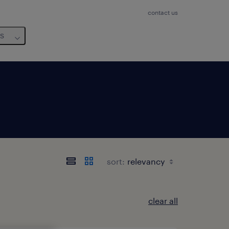
contact us
us
sort:
clear all