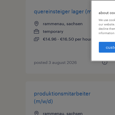
quereinsteiger lager (m/w/d)
about co
We use cooki
rammenau, sachsen
our website.
decline them
temporary
information 
€14.96 - €16.50 per hour
cust
posted 3 august 2026
produktionsmitarbeiter
(m/w/d)
rammenau, sachsen