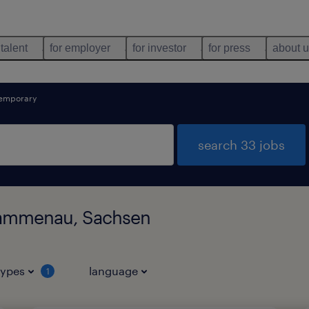
 talent
for employer
for investor
for press
about 
emporary
search 33 jobs
Rammenau, Sachsen
types
language
1