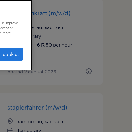
lagerfachkraft (m/w/d)
p us improve
rammenau, sachsen
accept or
e. More
temporary
€15.69 - €17.50 per hour
l cookies
posted 2 august 2026
staplerfahrer (m/w/d)
rammenau, sachsen
temporary