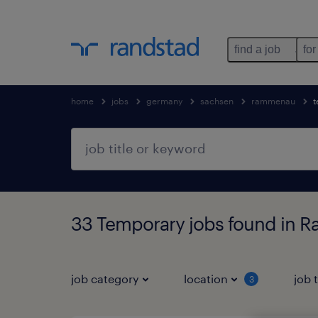
find a job
for
home
jobs
germany
sachsen
rammenau
t
33 Temporary jobs found in 
job category
location
job 
3