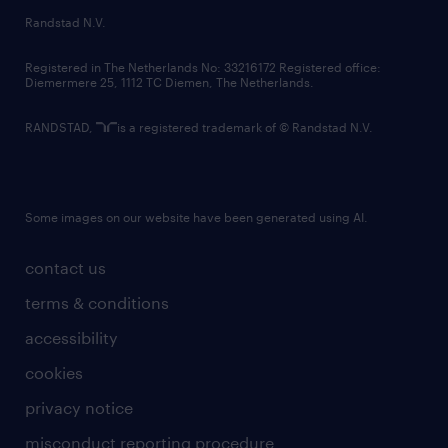
country websites
Randstad N.V.
contact us
Registered in The Netherlands No: 33216172 Registered office:
Diemermere 25, 1112 TC Diemen, The Netherlands.
RANDSTAD,
is a registered trademark of © Randstad N.V.
Some images on our website have been generated using AI.
contact us
terms & conditions
accessibility
cookies
privacy notice
misconduct reporting procedure