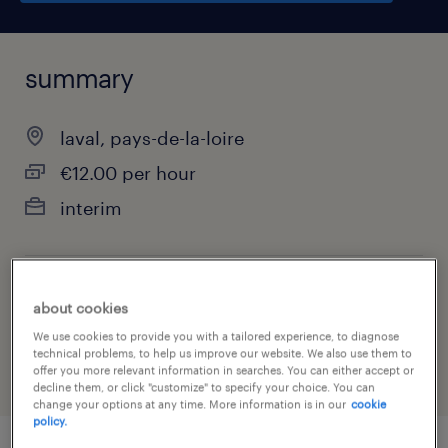
summary
laval, pays-de-la-loire
€12.00 per hour
interim
job category
about cookies
information technology
We use cookies to provide you with a tailored experience, to diagnose
technical problems, to help us improve our website. We also use them to
offer you more relevant information in searches. You can either accept or
decline them, or click "customize" to specify your choice. You can
change your options at any time. More information is in our
cookie
policy.