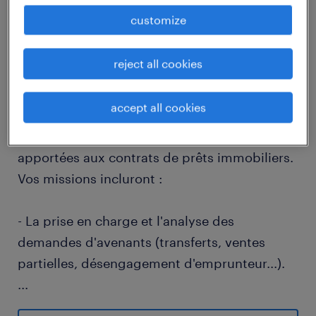
job details
customize
reject all cookies
descriptif du poste
accept all cookies
Au sein d'une équipe spécialisée, vous serez
en charge de la gestion des modifications
apportées aux contrats de prêts immobiliers.
Vos missions incluront :
- La prise en charge et l'analyse des
demandes d'avenants (transferts, ventes
partielles, désengagement d'emprunteur...).
...
- La formalisation des actes et la gestion