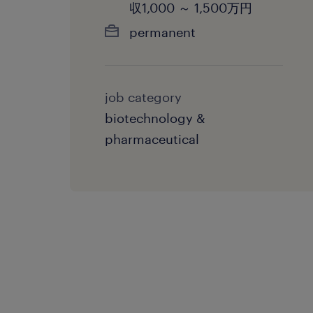
収1,000 ～ 1,500万円
permanent
job category
biotechnology &
pharmaceutical