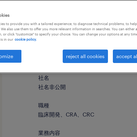
okies
es to provide you with a tailored experience, to diagnose technical problems, to hel
 We also use them to offer you more relevant information in searches. You can either 
, or click "customize" to specify your choice. You can change your options at any tim
is in our
cookie policy.
omize
reject all cookies
accept al
社名
社名非公開
職種
臨床開発、CRA、CRC
業務内容