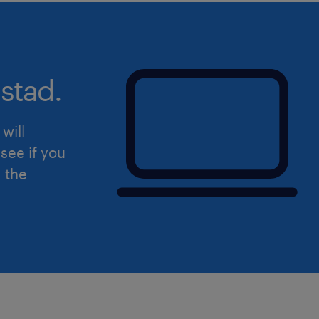
stad.
will
see if you
d the