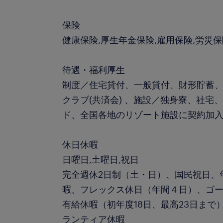
保険
健康保険,厚生年金保険,雇用保険,労災
待遇・福利厚生
制度／住宅貸付、一般貸付、財形貯蓄
クラブ(共済会) 、施設／独身寮、社宅
ド、全国各地のリゾート施設に契約加
休日休暇
日曜日,土曜日,祝日
完全週休2日制（土・日）、国民祝日、
暇、フレックス休日（年間４日）、ゴ
有給休暇（初年度18日、最高23日まで
ランティア休暇