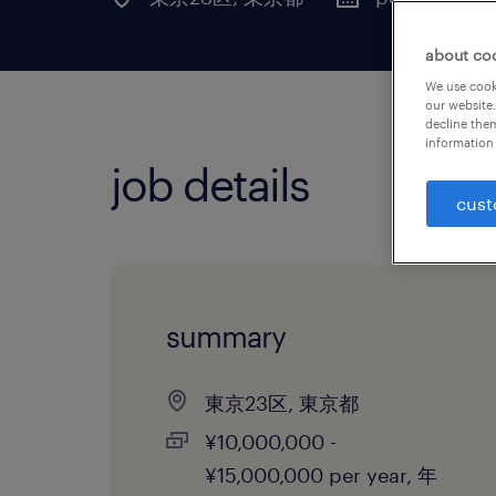
about co
We use cooki
our website.
decline them
information 
job details
cust
summary
東京23区, 東京都
¥10,000,000 -
¥15,000,000 per year, 年