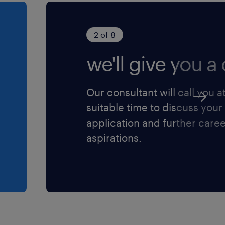
2 of 8
we'll give you a c
Our consultant will call you a
suitable time to discuss your
application and further care
aspirations.