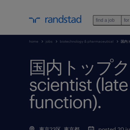
find a job
for
home
jobs
biotechnology & pharmaceutical
国内トッ
国内トップクラス
scientist (la
function)
.
東京23区
,
東京都
posted 20 j