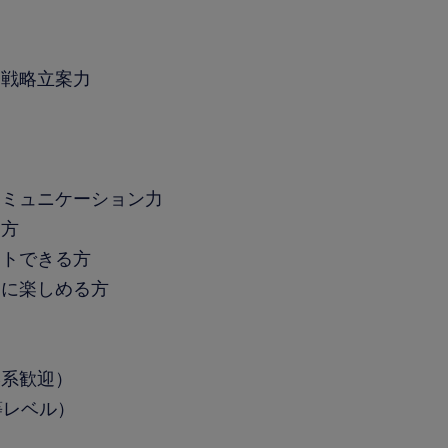
発戦略立案力
コミュニケーション力
る方
ットできる方
きに楽しめる方
学系歓迎）
等レベル）