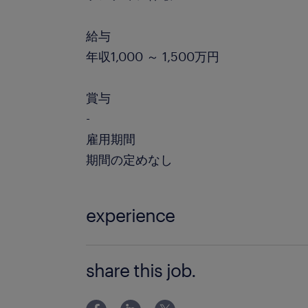
給与
年収1,000 ～ 1,500万円
賞与
-
雇用期間
期間の定めなし
experience
【求める経験】 ・臨床開発におけるプ
share this job.
戦略策定経験（3年以上） ・KOLや規
・または、医薬品開発プロジェクトの