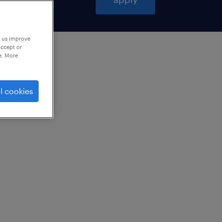
p us improve
accept or
e. More
l cookies