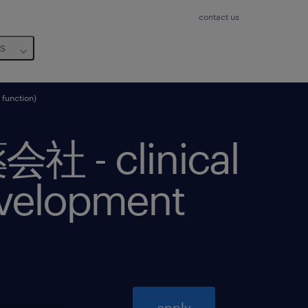
contact us
us
unction)
 clinical
development
apply