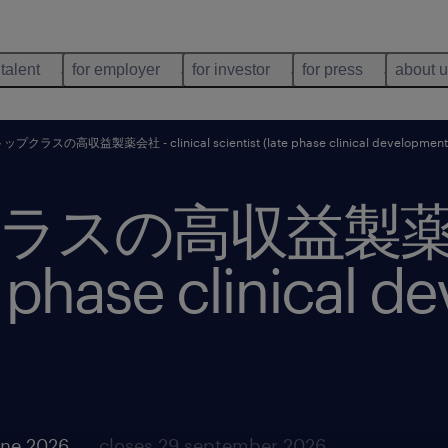
 talent
for employer
for investor
for press
about 
プクラスの高収益製薬会社 - clinical scientist (late phase clinical development f
の高収益製薬会社 -
te phase clinical 
une 2026
closes 29 september 2026