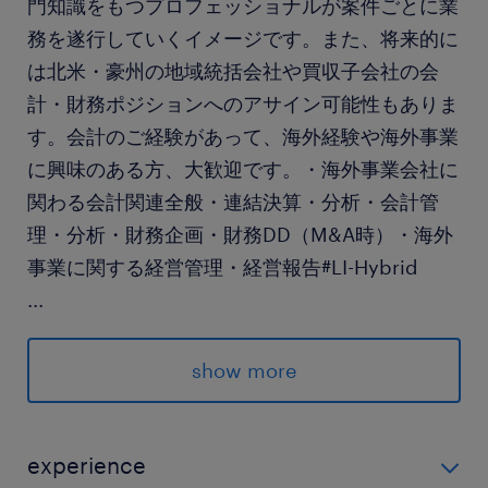
門知識をもつプロフェッショナルが案件ごとに業
務を遂行していくイメージです。また、将来的に
は北米・豪州の地域統括会社や買収子会社の会
計・財務ポジションへのアサイン可能性もありま
す。会計のご経験があって、海外経験や海外事業
に興味のある方、大歓迎です。・海外事業会社に
関わる会計関連全般・連結決算・分析・会計管
理・分析・財務企画・財務DD（M&A時）・海外
事業に関する経営管理・経営報告#LI-Hybrid
...
求められる経験
・ 事業会社のグローバル本社や地域統括法人、
show more
海外現地事業会社での海外事業管理・連結決算・
経理財務・税務業務経験
・ または会計事務所、コンサルティング・アド
experience