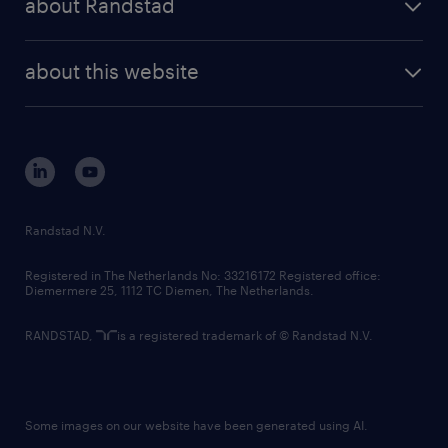
about Randstad
news and events
investor contacts
randstad enterprise
company profile
future of work
randstad digital
about this website
sustainability
tech suite
disclaimer
equity, diversity, inclusion and belonging
contact us
corporate governance
randstad innovation fund
country websites
Randstad N.V.
contact us
Registered in The Netherlands No: 33216172 Registered office:
Diemermere 25, 1112 TC Diemen, The Netherlands.
RANDSTAD,
is a registered trademark of © Randstad N.V.
Some images on our website have been generated using AI.