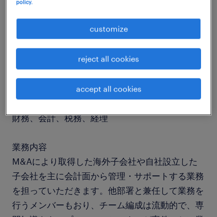
policy.
job details
customize
reject all cookies
社名
社名非公開
accept all cookies
職種
財務、会計、税務、経理
業務内容
M&Aにより取得した海外子会社や自社設立した
子会社を主に会計面から管理・サポートする業務
を担っていただきます。他部署と兼任して業務を
行うメンバーもおり、チーム編成は流動的で、専