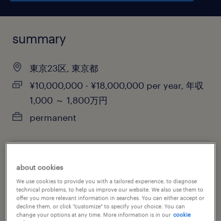
summary
東京23区, 東京都
¥10,000,000 - ¥18,000,000 per year, 年収
1,000 ～ 1,800万円
permanent
job category
about cookies
accounting & auditing
We use cookies to provide you with a tailored experience, to diagnose
technical problems, to help us improve our website. We also use them to
offer you more relevant information in searches. You can either accept or
decline them, or click "customize" to specify your choice. You can
change your options at any time. More information is in our
cookie