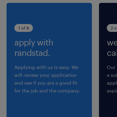
2000000
雇用期間
期間の定めなし
1 of 8
2 o
apply with
we
randstad.
cal
Applying with us is easy. We
Our 
will review your application
a su
and see if you are a good fit
appl
for the job and the company.
aspi