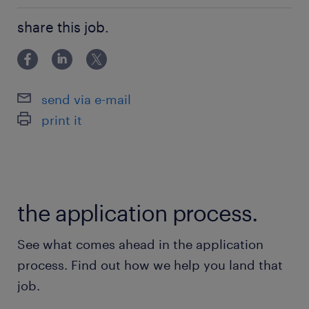
バイザリーファームにおける業務経験
・ 事業会社のグローバル本社や地域統括法人、海外
・ ビジネスレベルの英語力（読み書き会話）
share this job.
現地事業会社での海外事業管理・連結決算・経理財
・ 資料作成力・プレゼン力など、所謂コンサル
務・税務業務経験 ・ または会計事務所、コンサルテ
タントに求められる基本スキル
ィング・アドバイザリーファームにおける業務経験
・ ビジ
send via e-mail
保険
print it
健康保険 厚生年金保険 雇用保険
休日休暇
土曜日 日曜日 祝日
the application process.
給与
See what comes ahead in the application
年収1,000 ～ 1,800万円
process. Find out how we help you land that
job.
賞与