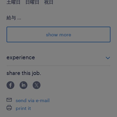
土曜日 日曜日 祝日
給与
...
年収900 ～ 1,100万円
show more
賞与
-
雇用期間
experience
期間の定めなし
・人事総務経験５年以上（少人数組織で、幅広い経験
share this job.
が望ましい） ・英語力（ビジネスレベル：USとの意思
疎通ができれば可） ・アサーティブコミュニケーショ
ン能力 ・逆境に強い精神力 ・未整備な環境を、チャ
send via e-mail
print it