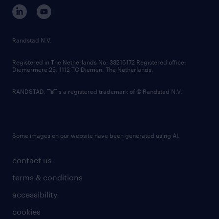
corporate governance
randstad innovation fund
country websites
Randstad N.V.
contact us
Registered in The Netherlands No: 33216172 Registered office:
Diemermere 25, 1112 TC Diemen, The Netherlands.
RANDSTAD,
is a registered trademark of © Randstad N.V.
Some images on our website have been generated using AI.
contact us
terms & conditions
accessibility
cookies