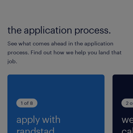
the application process.
See what comes ahead in the application
process. Find out how we help you land that
job.
1 of 8
2 o
apply with
we
randstad.
cal