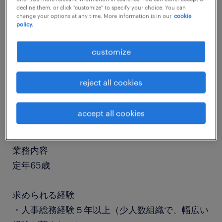
decline them, or click "customize" to specify your choice. You can
change your options at any time. More information is in our
cookie
policy.
job details
customize
社名
社名非公開
reject all cookies
職種
accept all cookies
人事、労務
業務内容
定年65歳
求められる経験
・人事総務経験５年以上（少人数組織で、幅広い