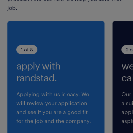
土曜日 日曜日 祝日
job.
給与
年収500 ～ 700万円
賞与
1 of 8
2 o
-
apply with
we
雇用期間
期間の定めなし
randstad.
cal
Applying with us is easy. We
Our 
will review your application
a su
and see if you are a good fit
appl
for the job and the company.
aspi