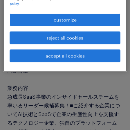
policy.
job details
customize
社名
reject all cookies
社名非公開
accept all cookies
職種
内勤営業
業務内容
急成長SaaS事業のインサイドセールスチームを
率いるリーダー候補募集！■ご紹介する企業につ
いてAI技術とSaaSで企業の生産性向上を支援す
るテクノロジー企業。独自のプラットフォーム