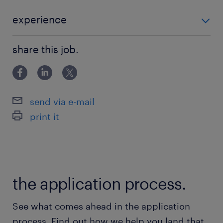
第二新卒歓迎
・法人営業のご経験がある方
experience
■必須条件 第二新卒歓迎 ・法人営業のご経験がある方
■歓迎条件
share this job.
■歓迎条件 ・インサイドセールスまたは法人営業として
・インサイドセールスまたは法人営業として高い
高い実績を出された方 ・セールスイネーブルメント ま
実績を出された方
たは、営業企画のご経験 ・ITベンチャー
・セールスイネーブルメント または、営業企画
send via e-mail
のご経験
print it
・ITベンチャー企業での勤務経験
・SFA / CRMの導入・運用設計を行った経験
保険
the application process.
健康保険 厚生年金保険 雇用保険
See what comes ahead in the application
休日休暇
process. Find out how we help you land that