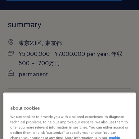
summary
東京23区, 東京都
¥5,000,000 - ¥7,000,000 per year, 年収
500 ～ 700万円
permanent
job category
about cookies
sales
We use cookies to provide you with a tailored experience, to diagnose
technical problems, to help us improve our website. We also use them to
offer you more relevant information in searches. You can either accept or
decline them, or click "customize" to specify your choice. You can
change your options at any time. More information is in our
cookie