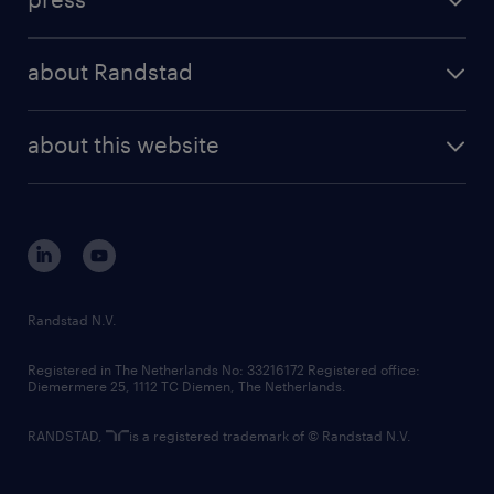
results and reports
randstad operational
press releases
randstad share
randstad professional
about Randstad
news and events
investor contacts
randstad enterprise
company profile
future of work
randstad digital
about this website
sustainability
tech suite
disclaimer
equity, diversity, inclusion and belonging
contact us
corporate governance
randstad innovation fund
country websites
Randstad N.V.
contact us
Registered in The Netherlands No: 33216172 Registered office:
Diemermere 25, 1112 TC Diemen, The Netherlands.
RANDSTAD,
is a registered trademark of © Randstad N.V.