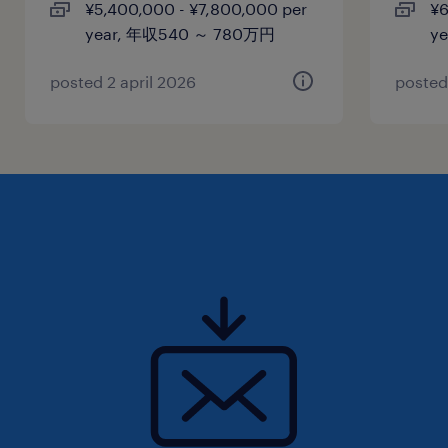
¥5,400,000 - ¥7,800,000 per
¥6
year, 年収540 ～ 780万円
y
posted 2 april 2026
posted