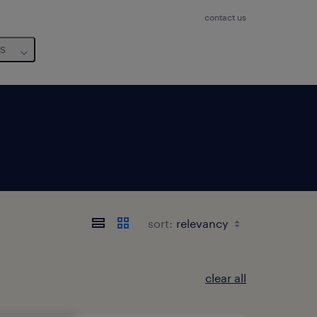
contact us
us
sort:
clear all