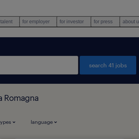
 talent
for employer
for investor
for press
about 
search 41 jobs
lia Romagna
types
language