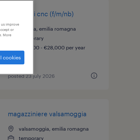
operatori cnc (f/m/nb)
p us improve
vignola, emilia romagna
accept or
e. More
temporary
€22,000 - €28,000 per year
l cookies
posted 23 july 2026
magazziniere valsamoggia
valsamoggia, emilia romagna
temporary