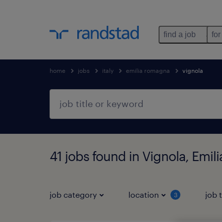
find a job
for
home
jobs
italy
emilia romagna
vignola
41 jobs found in Vignola, Emi
job category
location
job 
3