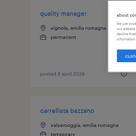
quality manager
about co
We use cooki
vignola, emilia romagna
our website.
decline them
permanent
information 
cust
posted 8 april 2026
carrellista bazzano
valsamoggia, emilia romagna
temporary