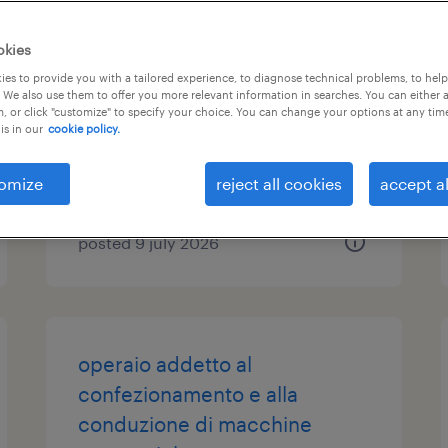
oss sad (servizio assistenza
okies
domiciliare) vignola (f/m/nb)
es to provide you with a tailored experience, to diagnose technical problems, to hel
 We also use them to offer you more relevant information in searches. You can either 
, or click "customize" to specify your choice. You can change your options at any tim
vignola, emilia romagna
is in our
cookie policy.
temporary
€18,000 - €22,000 per year
omize
reject all cookies
accept al
posted 9 july 2026
operaio addetto al
confezionamento e alla
conduzione di macchine