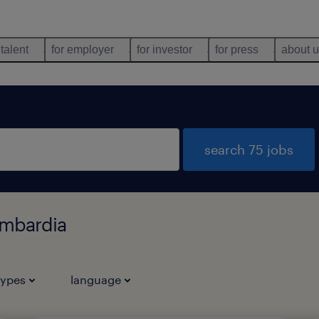
 talent
for employer
for investor
for press
about 
search 75 jobs
ombardia
types
language