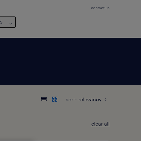
contact us
us
sort:
clear all