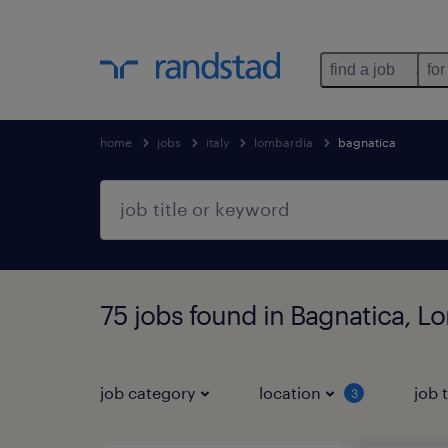
find a job
for
home
jobs
italy
lombardia
bagnatica
75 jobs found in Bagnatica, L
job category
location
job 
3