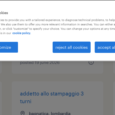
addetto allo stampaggio 3
okies
turni
es to provide you with a tailored experience, to diagnose technical problems, to hel
 We also use them to offer you more relevant information in searches. You can either 
, or click "customize" to specify your choice. You can change your options at any tim
bagnatica, lombardia
is in our
cookie policy.
temporary
€22,000 - €28,000 per year
omize
reject all cookies
accept al
posted 19 june 2026
addetto allo stampaggio 3
turni
bagnatica, lombardia