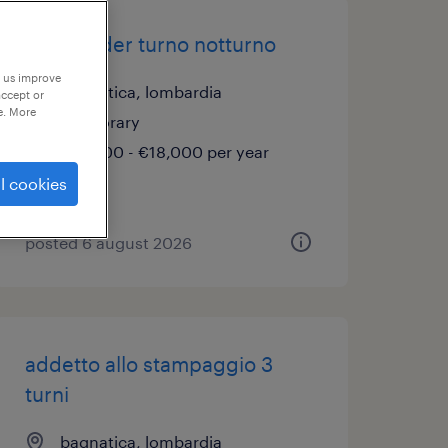
weekender turno notturno
p us improve
bagnatica, lombardia
accept or
e. More
temporary
€15,000 - €18,000 per year
l cookies
posted 6 august 2026
addetto allo stampaggio 3
turni
bagnatica, lombardia