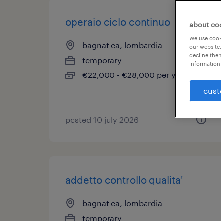
operaio ciclo continuo
about co
We use cooki
bagnatica, lombardia
our website.
decline them
temporary
information 
€22,000 - €28,000 per year
cust
posted 10 july 2026
addetto controllo qualita'
bagnatica, lombardia
temporary