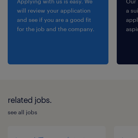
Applying with us is easy. We
Our 
は就業時間３の勤務。
will review your application
a su
and see if you are a good fit
appl
残業
for the job and the company.
aspi
月0～5時間
交通費
※【 上限4万まで 】支給いたします！(※バス代
支給あり、弊社規定に基づく)
related jobs.
see all jobs