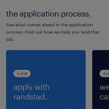
最寄駅
the application process.
山手線／目白駅（徒歩1分）
副都心線／西早稲田駅（徒歩3分）
See what comes ahead in the application
丸ノ内線、南北線、総武線、中央線／四ツ谷駅
process. Find out how we help you land that
（徒歩8分）
job.
休日休暇
週休2日
日曜＋平日含む週休2日（月～土から5日勤務）
1 of 8
2 o
就業時間
apply with
we
（1）8:30-17:30（実働8時間00分・休憩60分）
（2）10:15-19:15（実働8時間00分・休憩60分）
randstad.
cal
（3）8:30-13:15（実働4時間45分・休憩0分）
※月～金は就業時間１または２のシフト制。土曜