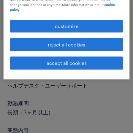
job category
change your options at any time. More information is in our
cookie
policy.
information technology
customize
reject all cookies
job details
accept all cookies
職種
ヘルプデスク・ユーザーサポート
勤務期間
長期（3ヶ月以上）
業務内容