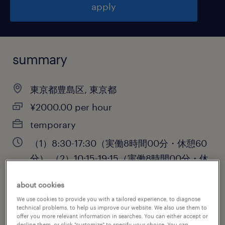
apply
summary
東京都豊島区, 東京都
¥2000.00 per hour
temporary
（1）8:30-17:30（実働8時間00分・休憩60
分）,（2）10:15-19:15（実働8時間00分・休
憩60分）,（3）8:30-13:15（実働4時間45
about cookies
分・休憩0分）
We use cookies to provide you with a tailored experience, to diagnose
technical problems, to help us improve our website. We also use them to
offer you more relevant information in searches. You can either accept or
decline them, or click "customize" to specify your choice. You can