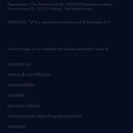
contact us
Registered in The Netherlands No: 33216172 Registered office:
Diemermere 25, 1112 TC Diemen, The Netherlands.
RANDSTAD,
is a registered trademark of © Randstad N.V.
Some images on our website have been generated using AI.
contact us
terms & conditions
accessibility
cookies
privacy notice
misconduct reporting procedure
sitemap