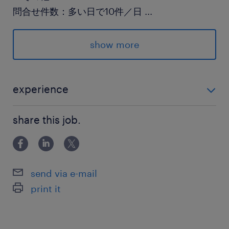
問合せ件数：多い日で10件／日
...
部内人数：11名(うち派遣2名)
服装：規定なし
show more
派遣先の特徴
＜＜ 目白／西早稲田 ＞＞
experience
★大学内ヘルプデスク
＜＜未経験OK！＞＞ ★基本的なPC操作が可能な方 ★
★ITサポート
share this job.
何らかの問合せ対応経験をお持ちの方 ～ヘルプデスク
★カスタマーサポート
経験者優遇いたします！～
★教育関連
★残業ほぼ無し
send via e-mail
★交通費支給
print it
★社会保険完備
★服装自由