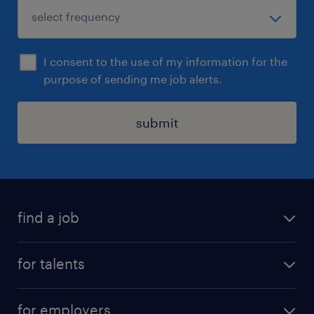
I consent to the use of my information for the
purpose of sending me job alerts.
submit
find a job
all jobs
for talents
career advice
operational career
careers at Randstad
for employers