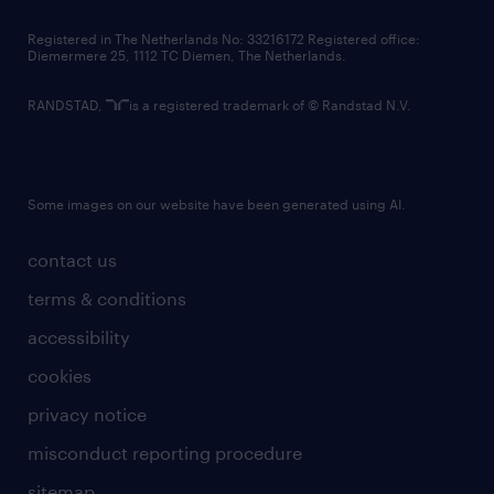
contact us
Registered in The Netherlands No: 33216172 Registered office:
Diemermere 25, 1112 TC Diemen, The Netherlands.
RANDSTAD,
is a registered trademark of © Randstad N.V.
Some images on our website have been generated using AI.
contact us
terms & conditions
accessibility
cookies
privacy notice
misconduct reporting procedure
sitemap