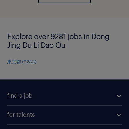
Explore over 9281 jobs in Dong
Jing Du Li Dao Qu
東京都
(
9283
)
find a job
all jobs
for talents
career advice
operational career