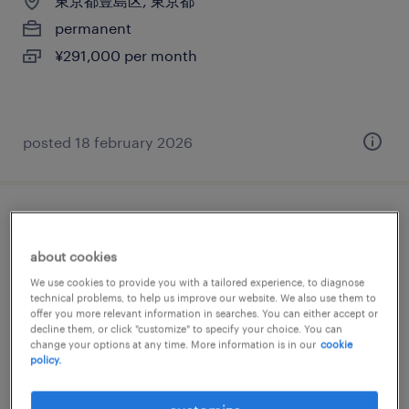
東京都豊島区, 東京都
permanent
¥291,000 per month
posted 18 february 2026
it・web系／流通・サービス系の販売（家
電・携帯・その他）
about cookies
We use cookies to provide you with a tailored experience, to diagnose
東京都豊島区, 東京都
technical problems, to help us improve our website. We also use them to
offer you more relevant information in searches. You can either accept or
temporary
decline them, or click "customize" to specify your choice. You can
change your options at any time. More information is in our
cookie
¥1650.00 per hour
policy.