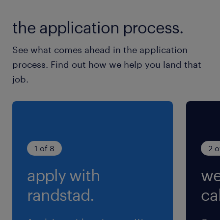
南北線／六本木一丁目駅（徒歩1分）
the application process.
銀座線／溜池山王駅（徒歩4分）
千代田線／赤坂(東京都)駅（徒歩7分）
See what comes ahead in the application
process. Find out how we help you land that
休日休暇
job.
土日祝日
土日祝休み（完全週休2日制）
就業時間
（1）8:00-16:30（実働7時間30分・休憩60分）
1 of 8
2 o
（2）9:00-17:30（実働7時間30分・休憩60分）
apply with
we
（3）9:30-18:30（実働8時間00分・休憩60分）
※＊平日5日間、時差シフト(各実働7.5h/休憩1h)
randstad.
cal
＊