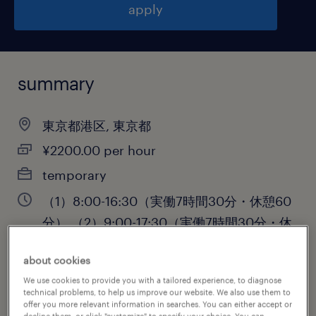
apply
summary
東京都港区, 東京都
¥2200.00 per hour
temporary
（1）8:00-16:30（実働7時間30分・休憩60
分）,（2）9:00-17:30（実働7時間30分・休
憩60分）,（3）9:30-18:30（実働8時間00
about cookies
分・休憩60分）
We use cookies to provide you with a tailored experience, to diagnose
technical problems, to help us improve our website. We also use them to
offer you more relevant information in searches. You can either accept or