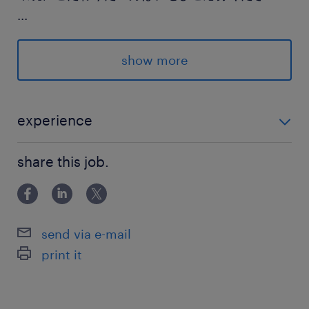
...
派遣先の特徴
show more
＜＜六本木一丁目＞＞
★大手金融
★社会保険完備
experience
★交通費支給
◆ヘルプデスクやITサポートの経験がある方
★2名募集
share this job.
★15名体制
★ビジネスカジュアル
★直接雇用実績100名以上
send via e-mail
★食堂、室内喫煙設備、休憩室、給湯設備、自動
print it
販売機利用可能
最寄駅