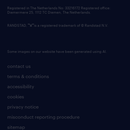
contact us
Registered in The Netherlands No: 33216172 Registered office:
Diemermere 25, 1112 TC Diemen, The Netherlands.
RANDSTAD,
is a registered trademark of © Randstad N.V.
Some images on our website have been generated using AI.
contact us
terms & conditions
accessibility
cookies
privacy notice
misconduct reporting procedure
sitemap