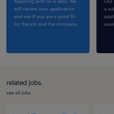
Applying with us is easy. We
Our 
残業
will review your application
a su
月10時間未満
and see if you are a good fit
appl
for the job and the company.
aspi
交通費
※【 上限4万円まで 】支給いたします！(※バス
代支給あり、弊社規定に基づく)
related jobs.
see all jobs