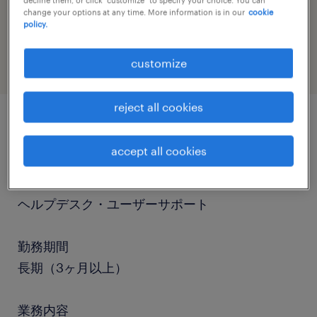
decline them, or click "customize" to specify your choice. You can
job category
change your options at any time. More information is in our
cookie
policy.
information technology
customize
reject all cookies
job details
accept all cookies
職種
ヘルプデスク・ユーザーサポート
勤務期間
長期（3ヶ月以上）
業務内容