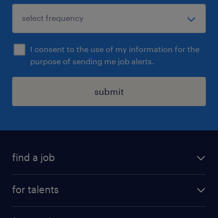
I consent to the use of my information for the
purpose of sending me job alerts.
submit
find a job
all jobs
for talents
career advice
operational career
careers at Randstad