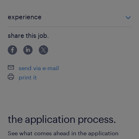
★大手企業
★交通費支給
experience
★社会保険完備
＜＜未経験OK！＞＞ ◆IT業界や知識に興味がある方
★残業ほぼなし
share this job.
★在宅勤務
★ITサポート
★ヘルプデスク
send via e-mail
print it
最寄駅
りんかい線／品川シーサイド駅（徒歩2分）
京急本線／青物横丁駅（徒歩8分）
the application process.
休日休暇
土日祝日
See what comes ahead in the application
土日祝休み（完全週休2日制）