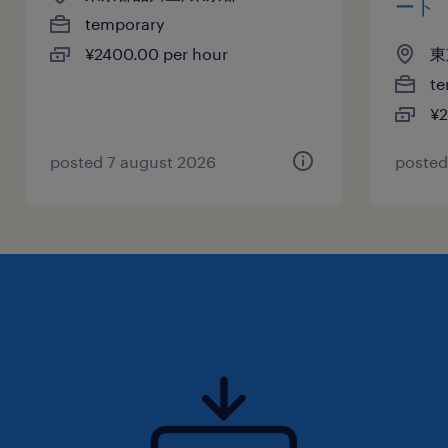
ート
temporary
¥2400.00 per hour
東
te
¥2
posted 7 august 2026
posted