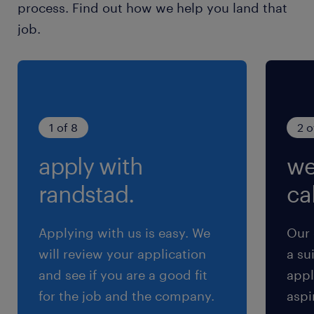
process. Find out how we help you land that
job.
就業時間
9:00-17:45（実働7時間45分・休憩60分）
残業
残業はほぼ発生しません！
1 of 8
2 o
apply with
we
交通費
※【 上限4万まで 】支給いたします！(※バス代
randstad.
cal
支給あり、弊社規定に基づく)
Applying with us is easy. We
Our 
will review your application
a su
and see if you are a good fit
appl
for the job and the company.
aspi