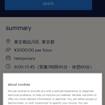
apply
summary
東京都品川区, 東京都
¥2000.00 per hour
temporary
9:00-17:45（実働7時間45分・休憩60分）
about cookies
job category
We use cookies to provide you with a tailored experience, to diagnose
information technology
technical problems, to help us improve our website. We also use them to
offer you more relevant information in searches. You can either accept or
decline them, or click "customize" to specify your choice. You can