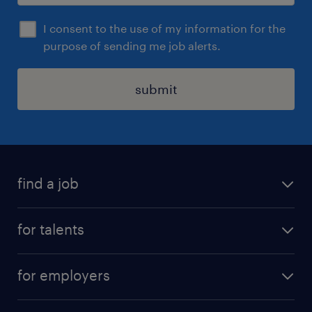
I consent to the use of my information for the
purpose of sending me job alerts.
submit
find a job
all jobs
for talents
career advice
operational career
careers at Randstad
for employers
professional career
staffing solutions
digital career