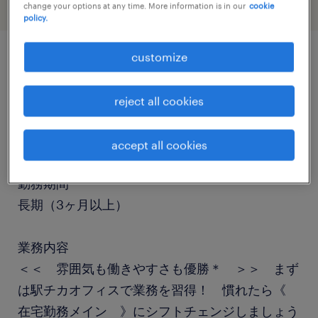
change your options at any time. More information is in our
cookie
policy.
customize
job details
reject all cookies
職種
ヘルプデスク・ユーザーサポート
accept all cookies
勤務期間
長期（3ヶ月以上）
業務内容
＜＜ 雰囲気も働きやすさも優勝＊ ＞＞ まず
は駅チカオフィスで業務を習得！ 慣れたら《
在宅勤務メイン 》にシフトチェンジしましょう