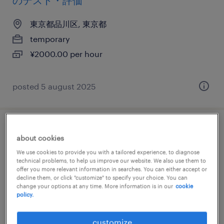
のテスト・評価
東京都品川区, 東京都
temporary
¥2000.00 per hour
posted 5 august 2025
it・web系／金融系の運用管理・保守
about cookies
We use cookies to provide you with a tailored experience, to diagnose
東京都品川区, 東京都
technical problems, to help us improve our website. We also use them to
offer you more relevant information in searches. You can either accept or
temporary
decline them, or click "customize" to specify your choice. You can
¥1800.00 per hour
change your options at any time. More information is in our
cookie
policy.
customize