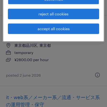
posted 20 may 2025
reject all cookies
it・web系／メーカー系／流通・サービス系
accept all cookies
のネットワークエンジニア・サーバー設計
東京都品川区, 東京都
temporary
¥2800.00 per hour
posted 2 june 2026
it・web系／メーカー系／流通・サービス系
の運用管理・保守