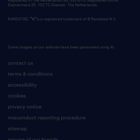
Registered in The Netherlands No: 33216172 Registered office:
Diemermere 25, 1112 TC Diemen, The Netherlands.
RANDSTAD,
is a registered trademark of © Randstad N.V.
Some images on our website have been generated using AI.
contact us
terms & conditions
accessibility
cookies
privacy notice
misconduct reporting procedure
sitemap
misuse of our brands