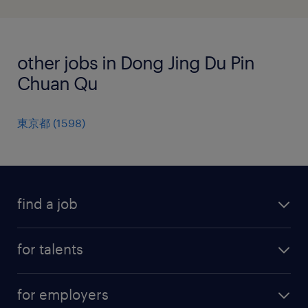
other jobs in Dong Jing Du Pin
Chuan Qu
東京都
(
1598
)
find a job
all jobs
for talents
career advice
operational career
careers at Randstad
for employers
professional career