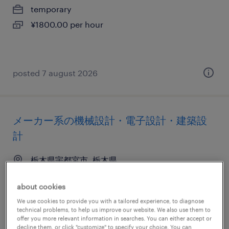
temporary
¥1800.00 per hour
posted 7 august 2026
メーカー系の機械設計・電子設計・建築設
計
栃木県宇都宮市, 栃木県
temporary
about cookies
¥2200.00 per hour
We use cookies to provide you with a tailored experience, to diagnose
technical problems, to help us improve our website. We also use them to
offer you more relevant information in searches. You can either accept or
posted 7 august 2026
decline them, or click "customize" to specify your choice. You can