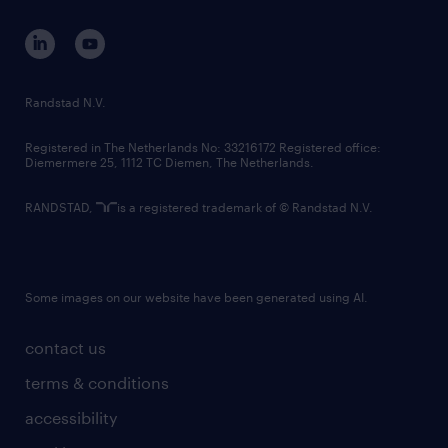
contact us
corporate governance
randstad innovation fund
country websites
Randstad N.V.
contact us
Registered in The Netherlands No: 33216172 Registered office:
Diemermere 25, 1112 TC Diemen, The Netherlands.
RANDSTAD,
is a registered trademark of © Randstad N.V.
Some images on our website have been generated using AI.
contact us
terms & conditions
accessibility