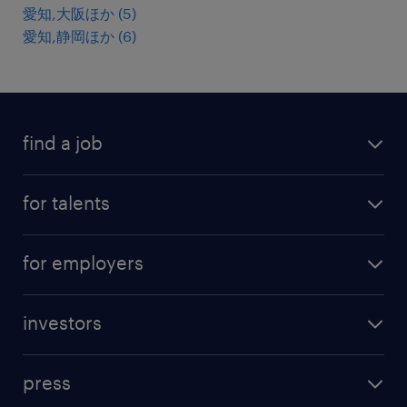
愛知,大阪ほか
(
5
)
愛知,静岡ほか
(
6
)
find a job
all jobs
for talents
career advice
operational career
careers at Randstad
for employers
professional career
staffing solutions
digital career
investors
inhouse solutions
contact us
investment case
workforce insights
press
results and reports
randstad operational