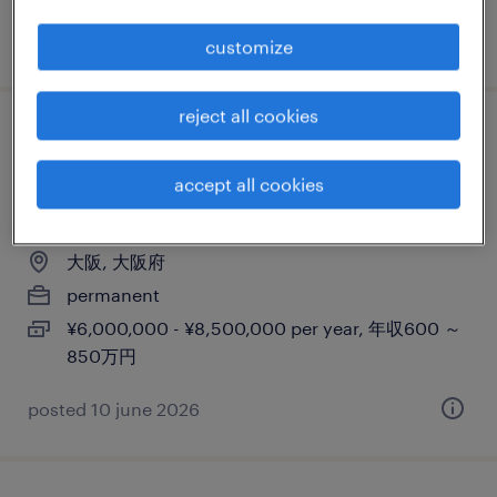
posted 11 june 2026
customize
reject all cookies
次世代新製品開発 - 組込みソフトウェアエン
ジニア（世界唯一の精密部本メーカー）- 大
accept all cookies
阪勤務
大阪, 大阪府
permanent
¥6,000,000 - ¥8,500,000 per year, 年収600 ～
850万円
posted 10 june 2026