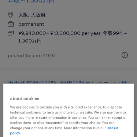
年収～1,300万円
大阪, 大阪府
permanent
¥9,940,000 - ¥13,000,000 per year, 年収994 ～
1,300万円
posted 15 june 2026
次世代新製品開発 -機構開発エンジニア（世
界唯一の精密部本メーカー）- 大阪勤務
about cookies
大阪, 大阪府
We use cookies to provide you with a tailored experience, to diagnose
technical problems, to help us improve our website. We also use them to
permanent
offer you more relevant information in searches. You can either accept or
decline them, or click "customize" to specify your choice. You can
¥6,000,000 - ¥9,500,000 per year, 年収600 ～
change your options at any time. More information is in our
cookie
950万円
policy.