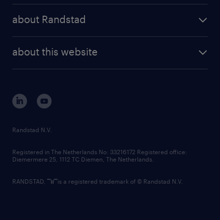
press releases
randstad share
randstad professional
about Randstad
news and events
investor contacts
randstad enterprise
company profile
future of work
randstad digital
about this website
sustainability
tech suite
disclaimer
equity, diversity, inclusion and belonging
contact us
corporate governance
randstad innovation fund
country websites
Randstad N.V.
contact us
Registered in The Netherlands No: 33216172 Registered office:
Diemermere 25, 1112 TC Diemen, The Netherlands.
RANDSTAD,
is a registered trademark of © Randstad N.V.