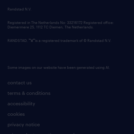
country websites
Randstad N.V.
contact us
Registered in The Netherlands No: 33216172 Registered office:
Diemermere 25, 1112 TC Diemen, The Netherlands.
RANDSTAD,
is a registered trademark of © Randstad N.V.
Some images on our website have been generated using AI.
contact us
terms & conditions
accessibility
cookies
privacy notice