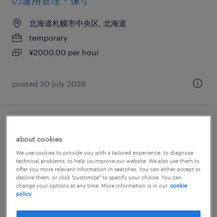
の運用管理・保守
北海道札幌市中央区, 北海道
temporary
¥2000.00 per hour
posted 30 july 2026
メーカー系の機械設計・電子設計・建築設
about cookies
計
We use cookies to provide you with a tailored experience, to diagnose
technical problems, to help us improve our website. We also use them to
北海道北広島市, 北海道
offer you more relevant information in searches. You can either accept or
decline them, or click "customize" to specify your choice. You can
permanent
change your options at any time. More information is in our
cookie
¥311,000 per month
policy.