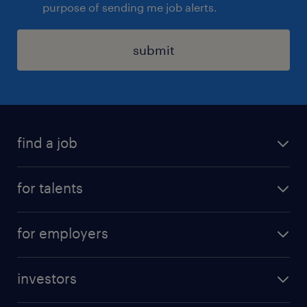
purpose of sending me job alerts.
submit
find a job
all jobs
for talents
career advice
operational career
careers at Randstad
for employers
professional career
staffing solutions
digital career
investors
inhouse solutions
contact us