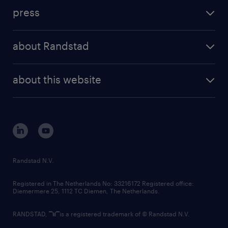
investment case
workforce insights
press
results and reports
randstad operational
press releases
randstad share
randstad professional
about Randstad
news and events
investor contacts
randstad enterprise
company profile
future of work
randstad digital
about this website
sustainability
tech suite
disclaimer
equity, diversity, inclusion and belonging
contact us
corporate governance
randstad innovation fund
country websites
Randstad N.V.
contact us
Registered in The Netherlands No: 33216172 Registered office:
Diemermere 25, 1112 TC Diemen, The Netherlands.
RANDSTAD,
is a registered trademark of © Randstad N.V.