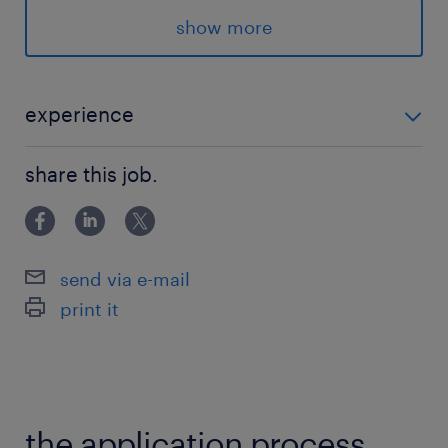
show more
派遣先の特徴
＜ 西九条駅から徒歩5分 ＞
◇大手企業
experience
◆テスト
〈〈 経験年数、ブランクは不問です！ 〉〉 ◇結
◇土日祝休み
share this job.
合・総合テストの実務経験がある方 ◆Java、SQLを使
◆残業少なめ
用した実務経験がある方
◇AWS
◆社会保険完備
send via e-mail
◇交通費支給
print it
最寄駅
阪神西大阪線、阪神なんば線、桜島線、大阪環状
線／西九条駅（徒歩5分）
the application process.
大阪環状線／野田(大阪環状線)駅（徒歩15分）