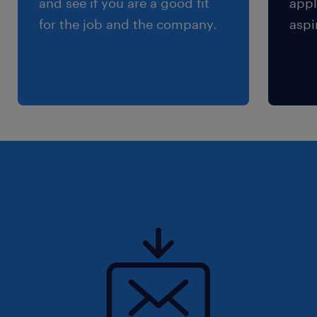
and see if you are a good fit
appl
※【 上限4万まで 】支給いたします！(※バス代
for the job and the company.
aspi
支給あり、弊社規定に基づく)