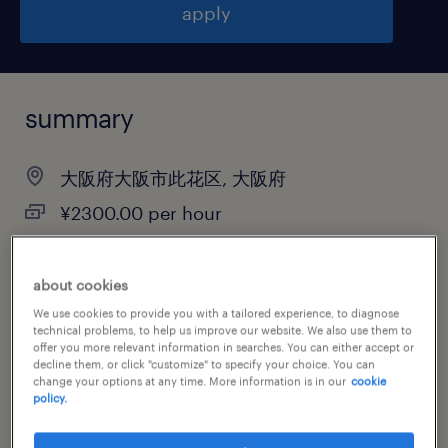
apply
summary
大阪府大阪市此花区, 大阪府
¥2300.00 per hour
temporary
9:00-17:30（実働7時間30分・休憩60分）
about cookies
We use cookies to provide you with a tailored experience, to diagnose
technical problems, to help us improve our website. We also use them to
offer you more relevant information in searches. You can either accept or
decline them, or click "customize" to specify your choice. You can
job category
change your options at any time. More information is in our
cookie
policy.
information technology