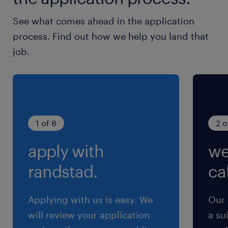
大阪環状線、中央線／弁天町駅（徒歩20分）
See what comes ahead in the application
process. Find out how we help you land that
休日休暇
job.
土日祝日
土日祝日休み（完全週休2日制）※月曜～金曜ま
での週5日勤務となります
就業時間
1 of 8
2 o
9:00-17:30（実働7時間30分・休憩60分）
apply with
we
残業
randstad.
cal
＜ 月5～10時間程度 ＞です！（残業代は1分単
位で支給します！）
Applying with us is easy. We
Our 
will review your application
a su
交通費