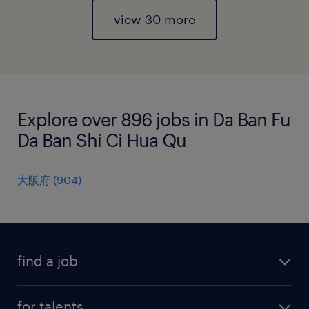
view 30 more
Explore over 896 jobs in Da Ban Fu
Da Ban Shi Ci Hua Qu
大阪府
(
904
)
find a job
all jobs
for talents