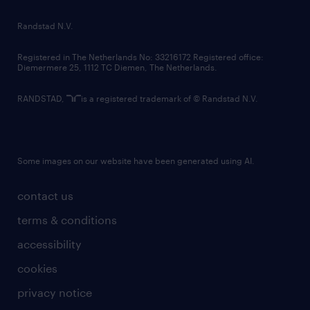
country websites
Randstad N.V.
contact us
Registered in The Netherlands No: 33216172 Registered office:
Diemermere 25, 1112 TC Diemen, The Netherlands.
RANDSTAD,
is a registered trademark of © Randstad N.V.
Some images on our website have been generated using AI.
contact us
terms & conditions
accessibility
cookies
privacy notice