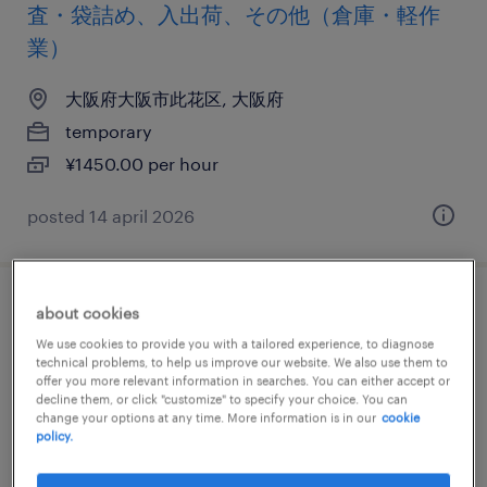
査・袋詰め、入出荷、その他（倉庫・軽作
業）
大阪府大阪市此花区, 大阪府
temporary
¥1450.00 per hour
posted 14 april 2026
食料品の食品加工・検査・袋詰め、その他
about cookies
（製造）、検品
We use cookies to provide you with a tailored experience, to diagnose
technical problems, to help us improve our website. We also use them to
offer you more relevant information in searches. You can either accept or
大阪府大阪市此花区, 大阪府
decline them, or click "customize" to specify your choice. You can
change your options at any time. More information is in our
cookie
temporary
policy.
¥1500.00 per hour