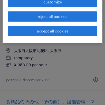
customize
posted 9 december 2025
reject all cookies
accept all cookies
物流・ロジスティクスの仕分け・ピッキン
グ・梱包
大阪府大阪市此花区, 大阪府
temporary
¥1350.00 per hour
posted 4 december 2025
食料品のその他（その他）、設備管理・マ