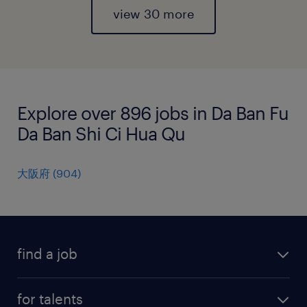
view 30 more
Explore over 896 jobs in Da Ban Fu
Da Ban Shi Ci Hua Qu
大阪府
(
904
)
find a job
all jobs
for talents