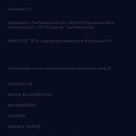
country websites
Randstad N.V.
contact us
Registered in The Netherlands No: 33216172 Registered office:
Diemermere 25, 1112 TC Diemen, The Netherlands.
RANDSTAD,
is a registered trademark of © Randstad N.V.
Some images on our website have been generated using AI.
contact us
terms & conditions
accessibility
cookies
privacy notice