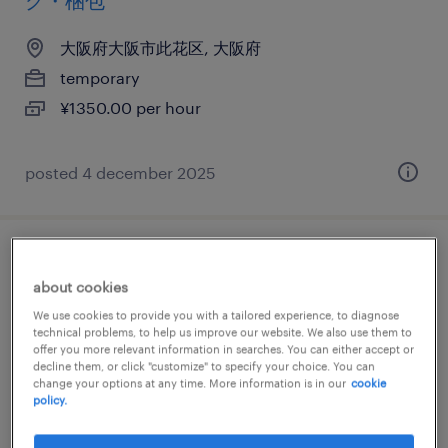
グ・梱包
大阪府大阪市此花区, 大阪府
temporary
¥1350.00 per hour
posted 4 december 2025
食料品のその他（その他）、設備管理・マ
about cookies
シンメンテナンス、清掃
We use cookies to provide you with a tailored experience, to diagnose
technical problems, to help us improve our website. We also use them to
大阪府大阪市此花区, 大阪府
offer you more relevant information in searches. You can either accept or
decline them, or click "customize" to specify your choice. You can
temporary
change your options at any time. More information is in our
cookie
¥1450.00 per hour
policy.