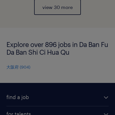
view 30 more
Explore over 896 jobs in Da Ban Fu
Da Ban Shi Ci Hua Qu
大阪府
(
904
)
find a job
all jobs
for talents