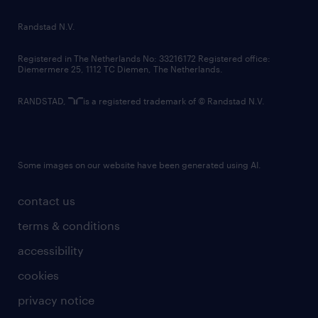
country websites
Randstad N.V.
contact us
Registered in The Netherlands No: 33216172 Registered office:
Diemermere 25, 1112 TC Diemen, The Netherlands.
RANDSTAD,
is a registered trademark of © Randstad N.V.
Some images on our website have been generated using AI.
contact us
terms & conditions
accessibility
cookies
privacy notice