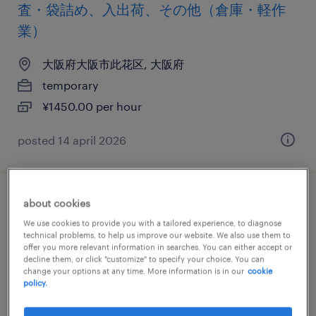
査・袋詰め、入出荷、その他（倉庫・軽作
業）
大阪府大阪市此花区, 大阪府
temporary
¥1450.00 per hour
posted 14 april 2026
食料品の食品加工・検査・袋詰め、その他
about cookies
（製造）、検品
We use cookies to provide you with a tailored experience, to diagnose
technical problems, to help us improve our website. We also use them to
offer you more relevant information in searches. You can either accept or
大阪府大阪市此花区, 大阪府
decline them, or click "customize" to specify your choice. You can
change your options at any time. More information is in our
cookie
temporary
policy.
¥1500.00 per hour