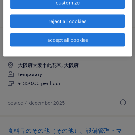
customize
posted 9 december 2025
reject all cookies
accept all cookies
物流・ロジスティクスの仕分け・ピッキン
グ・梱包
大阪府大阪市此花区, 大阪府
temporary
¥1350.00 per hour
posted 4 december 2025
食料品のその他（その他）、設備管理・マ