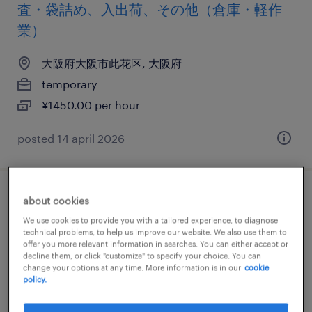
査・袋詰め、入出荷、その他（倉庫・軽作
業）
大阪府大阪市此花区, 大阪府
temporary
¥1450.00 per hour
posted 14 april 2026
食料品の食品加工・検査・袋詰め、その他
about cookies
（製造）、検品
We use cookies to provide you with a tailored experience, to diagnose
technical problems, to help us improve our website. We also use them to
offer you more relevant information in searches. You can either accept or
大阪府大阪市此花区, 大阪府
decline them, or click "customize" to specify your choice. You can
change your options at any time. More information is in our
cookie
temporary
policy.
¥1500.00 per hour