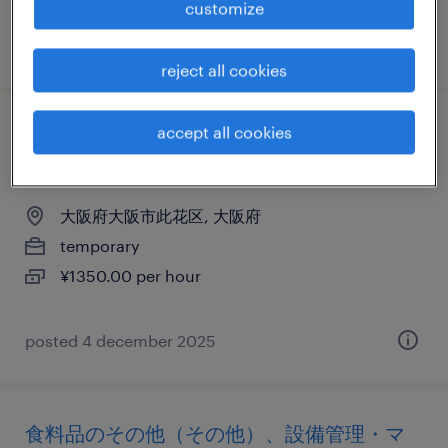
customize
posted 9 december 2025
reject all cookies
accept all cookies
物流・ロジスティクスの仕分け・ピッキン
グ・梱包
大阪府大阪市此花区, 大阪府
temporary
¥1350.00 per hour
posted 4 december 2025
食料品のその他（その他）、設備管理・マ