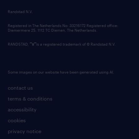
country websites
Randstad N.V.
contact us
Registered in The Netherlands No: 33216172 Registered office:
Diemermere 25, 1112 TC Diemen, The Netherlands.
RANDSTAD,
is a registered trademark of © Randstad N.V.
Some images on our website have been generated using AI.
contact us
terms & conditions
accessibility
cookies
privacy notice