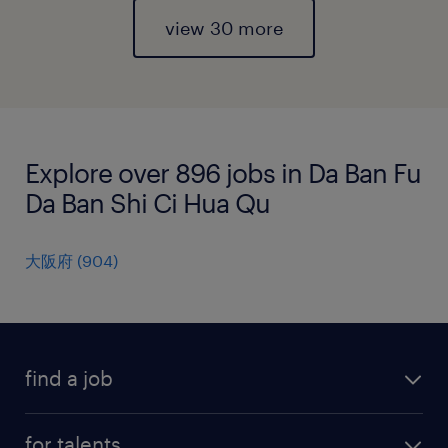
view 30 more
Explore over 896 jobs in Da Ban Fu
Da Ban Shi Ci Hua Qu
大阪府
(
904
)
find a job
all jobs
for talents