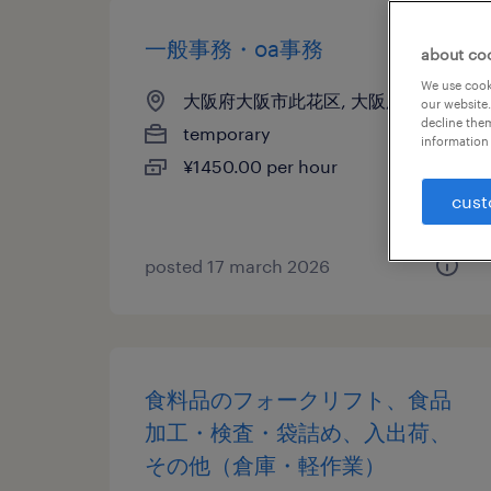
一般事務・oa事務
about co
We use cooki
大阪府大阪市此花区, 大阪府
our website.
decline them
temporary
information 
¥1450.00 per hour
cust
posted 17 march 2026
食料品のフォークリフト、食品
加工・検査・袋詰め、入出荷、
その他（倉庫・軽作業）