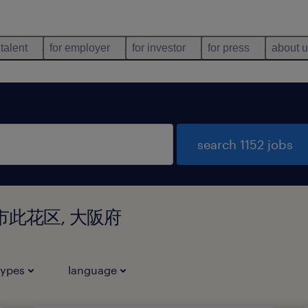
 talent
for employer
for investor
for press
about 
search 1152 jobs
府大阪市此花区, 大阪府
types
language