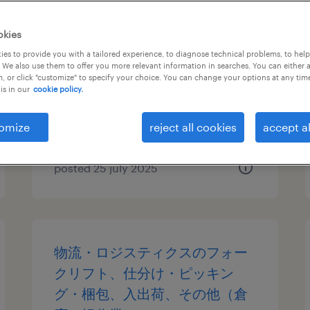
it・web系／メーカー系／流
okies
通・サービス系のテスト・評価
es to provide you with a tailored experience, to diagnose technical problems, to hel
 We also use them to offer you more relevant information in searches. You can either 
, or click "customize" to specify your choice. You can change your options at any tim
大阪府大阪市此花区, 大阪府
is in our
cookie policy.
temporary
¥2300.00 per hour
omize
reject all cookies
accept al
posted 25 july 2025
物流・ロジスティクスのフォー
クリフト、仕分け・ピッキン
グ・梱包、入出荷、その他（倉