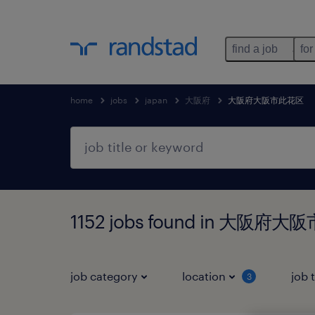
find a job
for
home
jobs
japan
大阪府
大阪府大阪市此花区
1152 jobs found in 大阪
job category
location
job 
3