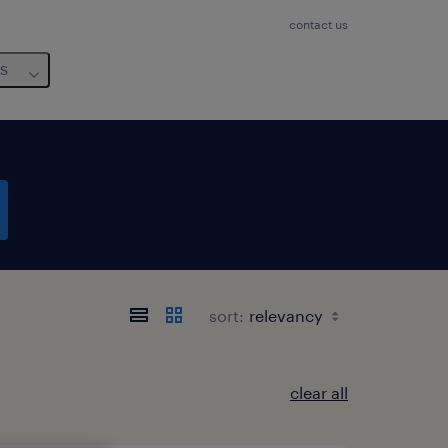
contact us
us
sort:
clear all