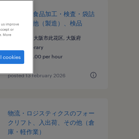
食料品の食品加工・検査・袋詰
め、その他（製造）、検品
p us improve
accept or
e. More
大阪府大阪市此花区, 大阪府
temporary
¥1500.00 per hour
l cookies
posted 13 february 2026
物流・ロジスティクスのフォー
クリフト、入出荷、その他（倉
庫・軽作業）