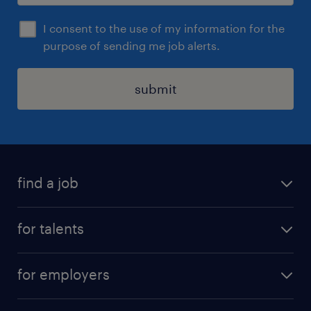
I consent to the use of my information for the
purpose of sending me job alerts.
submit
find a job
all jobs
for talents
career advice
operational career
careers at Randstad
for employers
professional career
staffing solutions
digital career