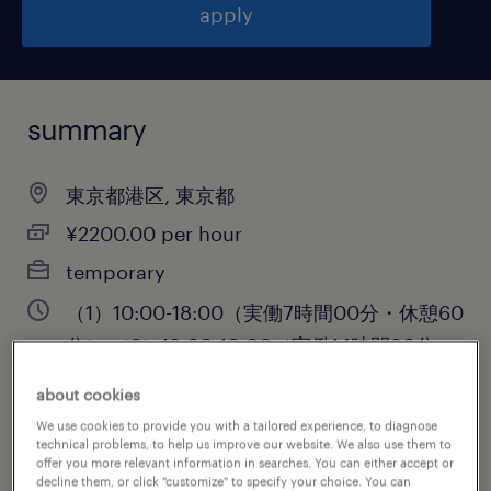
apply
summary
東京都港区, 東京都
¥2200.00 per hour
temporary
（1）10:00-18:00（実働7時間00分・休憩60
分）,（2）18:00-10:00（実働14時間30分・
休憩90分）
about cookies
We use cookies to provide you with a tailored experience, to diagnose
technical problems, to help us improve our website. We also use them to
offer you more relevant information in searches. You can either accept or
job category
decline them, or click "customize" to specify your choice. You can