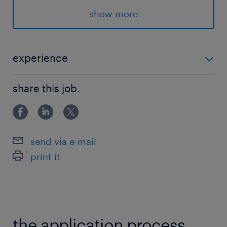
派遣先の特徴
show more
＜＜六本木＞＞
★大手IT企業
★交通費支給
experience
★社会保険完備
◆夜勤を含むシフト勤務が可能な方 ◆ITインフラ分野
★残業代支給
share this job.
に興味がある方(独学OK！)
★システムエンジニア、インフラエンジニア、セ
キュリティエンジニア
send via e-mail
最寄駅
print it
日比谷線、大江戸線／六本木駅（徒歩5分）
千代田線／乃木坂駅（徒歩10分）
南北線／六本木一丁目駅（徒歩10分）
the application process.
休日休暇