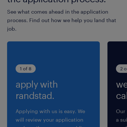
シフト制
See what comes ahead in the application
シフトに準ずる(週3～4日休み)
process. Find out how we help you land that
job.
就業時間
（1）10:00-18:00（実働7時間00分・休憩60
分）
（2）18:00-10:00（実働14時間30分・休憩90
分）
1 of 8
2 o
※＊月160時間前後になるようシフトを組みま
apply with
we
す！
randstad.
cal
残業
月20時間程度
Applying with us is easy. We
Our 
will review your application
a su
交通費