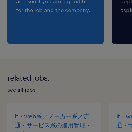
and see if you are a good fit
appl
※【 上限4万円まで 】支給いたします！(※バス
for the job and the company.
aspi
代支給あり、弊社規定に基づく)
related jobs.
see all jobs
it・web系／メーカー系／流
it・
通・サービス系の運用管理・
通・