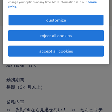
change your options at any time. More information is in our
cookie
information technology
policy.
customize
reject all cookies
job details
accept all cookies
職種
運用管理・保守
勤務期間
長期（3ヶ月以上）
業務内容
≪ 夜勤OKなら見逃せない！ ≫ セキュリテ