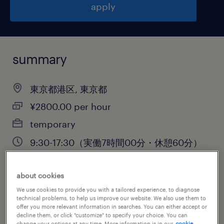
apply
summary
東京都港区, 東京都
¥2800.00 per hour
temporary
9:30-17:30（実働7時間00分・休憩60分）
about cookies
job category
We use cookies to provide you with a tailored experience, to diagnose
technical problems, to help us improve our website. We also use them to
information technology
offer you more relevant information in searches. You can either accept or
decline them, or click "customize" to specify your choice. You can
change your options at any time. More information is in our
cookie