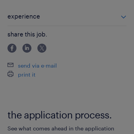
★大手IT企業
★週3日在宅
experience
★社会保険完備
◆エンドポイントセキュリティ製品の運用経験がある
share this job.
方 ◆Windows端末管理経験 ◆PowerShellまたはbatス
＜環境＞
クリプト作成経験
Windows11
MECM
send via e-mail
WSUS
print it
Intune
エンドポイントセキュリティ製品
マルウェア対策ソフト
HDD暗号化ソフト
the application process.
最寄駅
See what comes ahead in the application
京急本線、横須賀線、京浜東北線、山手線、東海