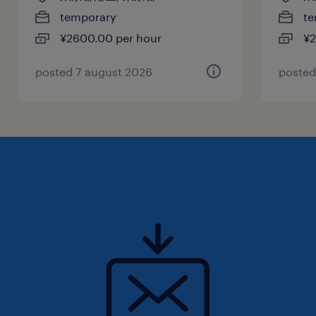
temporary
te
¥2600.00 per hour
¥2
posted 7 august 2026
posted