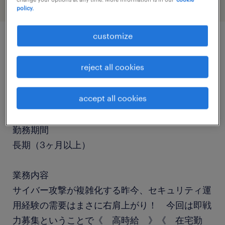
policy.
customize
job details
reject all cookies
職種
accept all cookies
運用管理・保守
勤務期間
長期（3ヶ月以上）
業務内容
サイバー攻撃が複雑化する昨今、セキュリティ運
用経験の需要はまさに右肩上がり！ 今回は即戦
力募集ということで《 高時給 》《 在宅勤