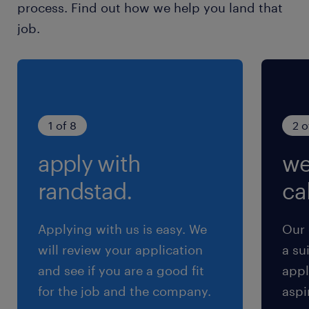
process. Find out how we help you land that
道線／品川駅（徒歩5分）
job.
京急本線／北品川駅（6分）
京急本線／新馬場駅（12分）
休日休暇
土日祝日
1 of 8
2 o
土日祝休み（完全週休2日制）
apply with
we
就業時間
randstad.
cal
9:30-17:30（実働7時間00分・休憩60分）
※実働7時間／残業月10～20時間程度
Applying with us is easy. We
Our 
will review your application
a su
残業
and see if you are a good fit
appl
月10～20時間ほど
for the job and the company.
aspi