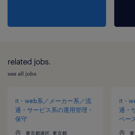
交通費
※【 上限4万円まで 】支給いたします！(※バス
代支給あり、弊社規定に基づく)
related jobs.
see all jobs
it・web系／メーカー系／流
it・
通・サービス系の運用管理・
通・
保守
ベー
東京都港区, 東京都
東