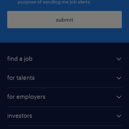
purpose of sending me job alerts.
submit
find a job
all jobs
for talents
career advice
operational career
careers at Randstad
for employers
professional career
staffing solutions
digital career
investors
inhouse solutions
contact us