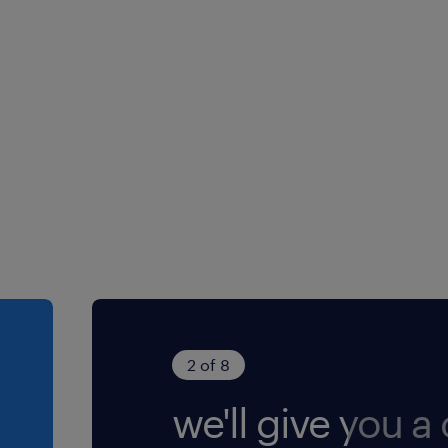
2 of 8
we'll give you a c