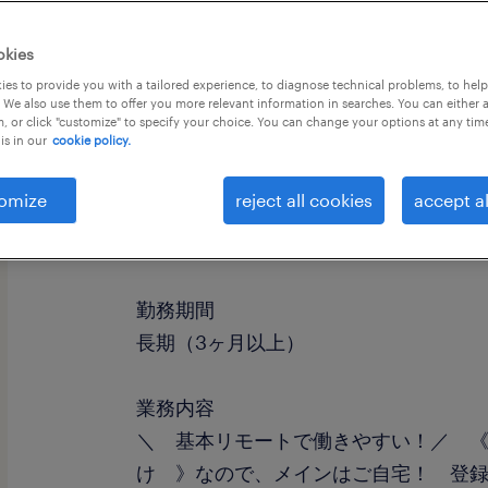
okies
es to provide you with a tailored experience, to diagnose technical problems, to hel
 We also use them to offer you more relevant information in searches. You can either 
, or click "customize" to specify your choice. You can change your options at any tim
is in our
cookie policy.
omize
reject all cookies
accept al
職種
運用管理・保守
勤務期間
長期（3ヶ月以上）
業務内容
＼ 基本リモートで働きやすい！／ 《
け 》なので、メインはご自宅！ 登