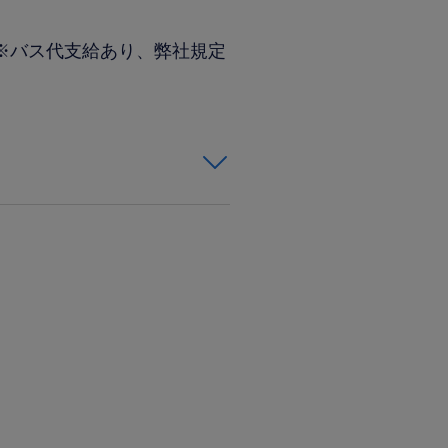
(※バス代支給あり、弊社規定
ce製品
ができる方