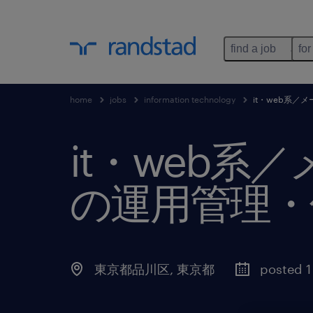
find a job
for
home
jobs
information technology
it・web系
it・web
の運用管理・
東京都品川区
,
東京都
posted 