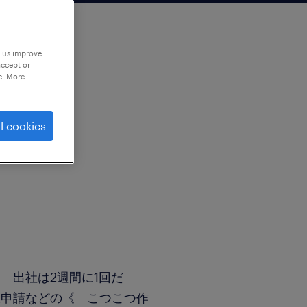
p us improve
accept or
e. More
l cookies
 出社は2週間に1回だ
録申請などの《 こつこつ作