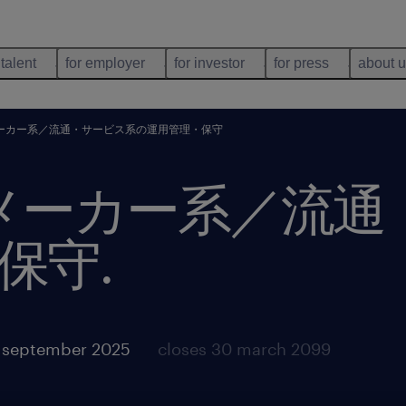
 talent
for employer
for investor
for press
about 
／メーカー系／流通・サービス系の運用管理・保守
系／メーカー系／流
保守
.
1 september 2025
closes 30 march 2099