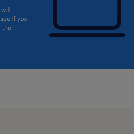
will
see if you
d the