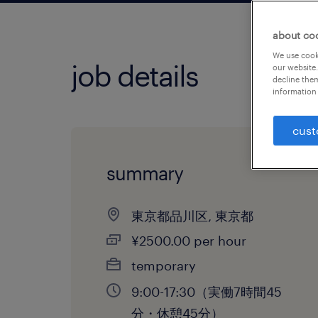
about co
We use cooki
job details
our website.
decline them
information 
cust
summary
東京都品川区, 東京都
¥2500.00 per hour
temporary
9:00-17:30（実働7時間45
分・休憩45分）