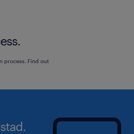
ess.
n process. Find out
stad.