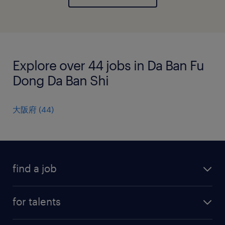
Explore over 44 jobs in Da Ban Fu
Dong Da Ban Shi
大阪府
(
44
)
find a job
all jobs
for talents
career advice