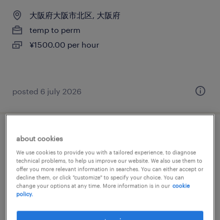
大阪府大阪市北区, 大阪府
temp to perm
¥1500.00 per hour
posted 6 july 2026
人事・総務
about cookies
We use cookies to provide you with a tailored experience, to diagnose
大阪府大阪市北区, 大阪府
technical problems, to help us improve our website. We also use them to
offer you more relevant information in searches. You can either accept or
temp to perm
decline them, or click "customize" to specify your choice. You can
change your options at any time. More information is in our
cookie
¥1600.00 per hour
policy.