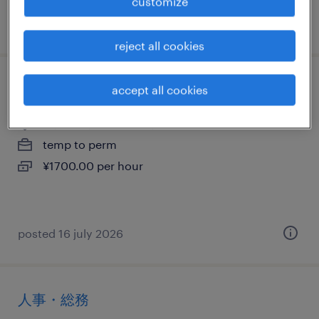
customize
posted 15 july 2026
reject all cookies
受付
accept all cookies
大阪府大阪市北区, 大阪府
temp to perm
¥1700.00 per hour
posted 16 july 2026
人事・総務