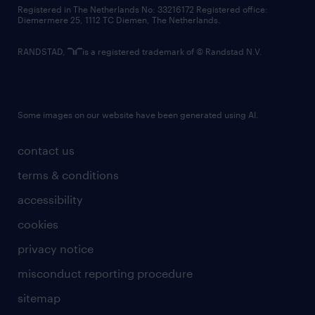
contact us
Registered in The Netherlands No: 33216172 Registered office:
Diemermere 25, 1112 TC Diemen, The Netherlands.
RANDSTAD,
is a registered trademark of © Randstad N.V.
Some images on our website have been generated using AI.
contact us
terms & conditions
accessibility
cookies
privacy notice
misconduct reporting procedure
sitemap