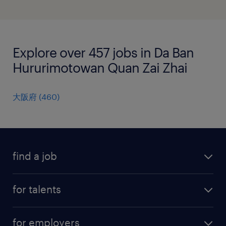
Explore over 457 jobs in Da Ban
Hururimotowan Quan Zai Zhai
大阪府
(
460
)
find a job
all jobs
for talents
career advice
operational career
careers at Randstad
for employers