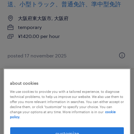
送、小型トラック、普通免許、準中型免許
大阪府東大阪市, 大阪府
temporary
¥1420.00 per hour
posted 17 november 2025
その他メーカーの個配・宅配・ルート・配
about cookies
送、小型トラック、普通免許、準中型免許
We use cookies to provide you with a tailored experience, to diagnose
technical problems, to help us improve our website. We also use them to
offer you more relevant information in searches. You can either accept or
大阪府大阪市大正区, 大阪府
decline them, or click "customize" to specify your choice. You can
change your options at any time. More information is in our
cookie
temporary
policy.
¥1420.00 per hour
customize