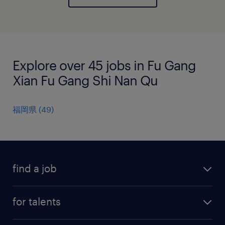
Explore over 45 jobs in Fu Gang
Xian Fu Gang Shi Nan Qu
福岡県
(
49
)
find a job
all jobs
for talents
career advice