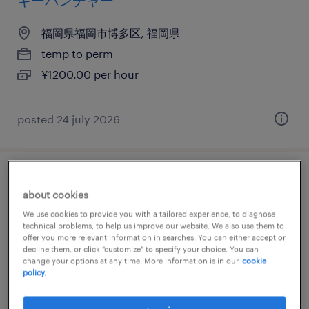
キーパンチャー
福岡県福岡市博多区, 福岡県
temp to perm
¥1200.00 per hour
posted 24 july 2026
テレオペ・テレマーケティング・コールセ
about cookies
ンター
We use cookies to provide you with a tailored experience, to diagnose
technical problems, to help us improve our website. We also use them to
福岡県福岡市中央区, 福岡県
offer you more relevant information in searches. You can either accept or
decline them, or click "customize" to specify your choice. You can
temp to perm
change your options at any time. More information is in our
cookie
policy.
¥1400.00 per hour