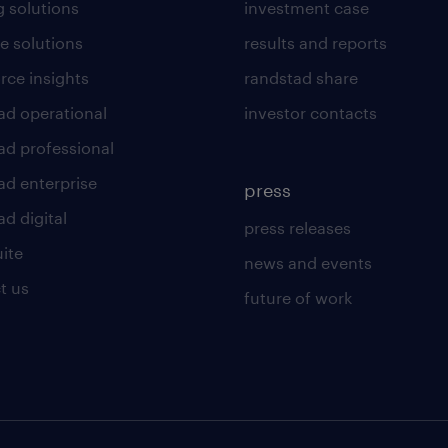
g solutions
investment case
e solutions
results and reports
rce insights
randstad share
ad operational
investor contacts
ad professional
ad enterprise
press
d digital
press releases
uite
news and events
t us
future of work