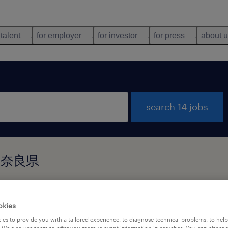
 talent
for employer
for investor
for press
about 
search 14 jobs
市, 奈良県
types
language
okies
es to provide you with a tailored experience, to diagnose technical problems, to hel