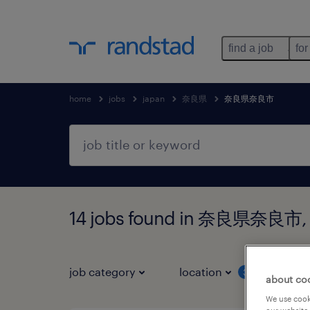
find a job
for
home
jobs
japan
奈良県
奈良県奈良市
14 jobs found in 奈良県奈良
job category
location
job 
3
about co
We use cooki