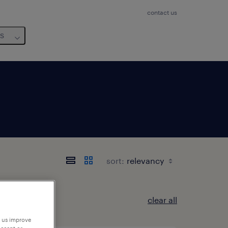
contact us
us
sort:
clear all
p us improve