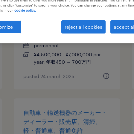
 We also use them to offer you more relevant information in searches. You can either 
, or click "customize" to specify your choice. You can change your options at any tim
is in our
cookie policy.
【奈良：大和郡】品質・安全・
環境管理担当（qse担当）
omize
reject all cookies
accept al
奈良, 奈良県
permanent
¥4,500,000 - ¥7,000,000 per
year, 年収450 ～ 700万円
posted 24 march 2025
自動車・輸送機器のメーカー・
ディーラー・販売店、清掃、
軽・普通車、普通免許