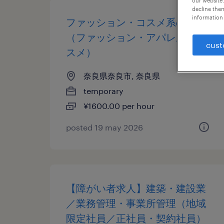
our website.
decline them
information 
ファッション・コスメ系の販売
（ファッション・アパレル・コ
cust
スメ）
奈良県奈良市, 奈良県
temporary
¥1600.00 per hour
posted 19 may 2026
【障がい者求人】建築・建設業
／業務管理・事業所管理（地域
限定社員／正社員・契約社員）