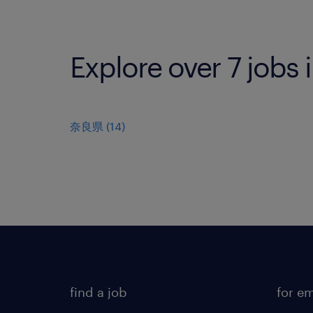
Explore over 7 jobs 
奈良県
(
14
)
find a job
for e