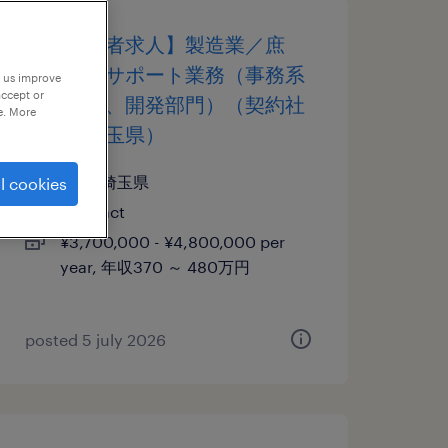
【障がい者求人】製造業／庶
務・事務サポート業務（事務系
p us improve
accept or
職種部門、開発部門）（契約社
e. More
員）（埼玉県）
埼玉, 埼玉県
l cookies
contract
¥3,700,000 - ¥4,800,000 per
year, 年収370 ～ 480万円
posted 5 july 2026