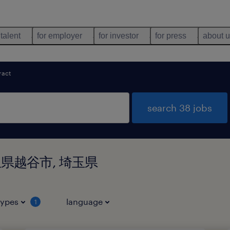
 talent
for employer
for investor
for press
about 
ract
search 38 jobs
in 埼玉県越谷市, 埼玉県
types
language
1