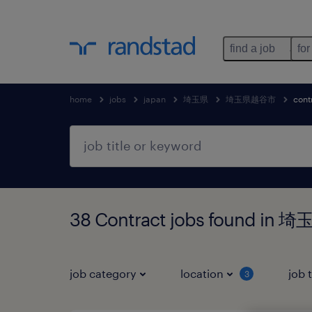
find a job
for
home
jobs
japan
埼玉県
埼玉県越谷市
cont
38 Contract jobs found 
job category
location
job 
3