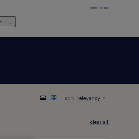
contact us
us
sort:
clear all