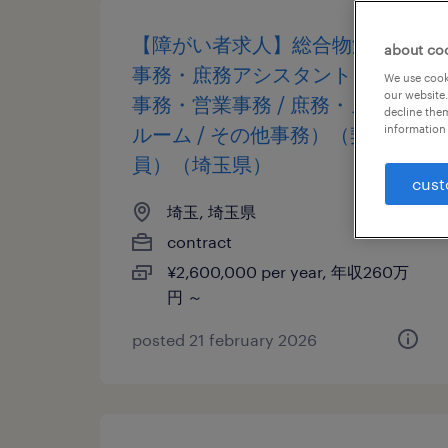
【障がい者求人】総合物流業／
about co
事務・庶務アシスタント（一般
We use cooki
our website.
事務・営業事務 / 庶務・メール
decline them
ルーム / その他事務）（契約社
information 
員）（埼玉県）
cust
埼玉, 埼玉県
contract
¥2,600,000 per year, 年収260万
円 ～
posted 21 february 2026