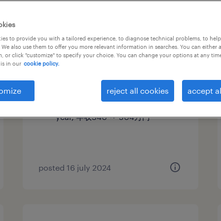
【障がい者求人】卸売業／オー
okies
プンポジション（契約社員）
es to provide you with a tailored experience, to diagnose technical problems, to hel
 We also use them to offer you more relevant information in searches. You can either 
（埼玉県）
, or click "customize" to specify your choice. You can change your options at any tim
is in our
cookie policy.
埼玉, 埼玉県
contract
omize
reject all cookies
accept al
¥3,400,000 - ¥5,040,000 per
year, 年収340 ～ 504万円
posted 16 july 2024