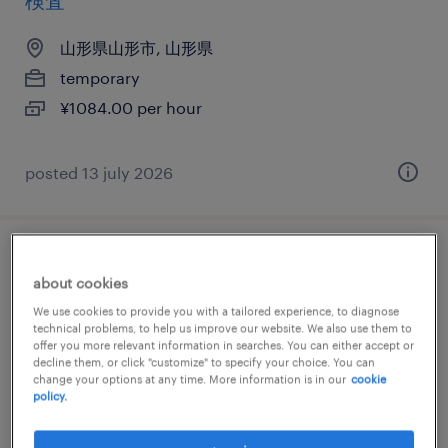
検査
山形県山形市, 山形県
temporary
¥1084.00 per hour
posted 13 july 2026
その他のマシンオペレーター
about cookies
山形県山形市, 山形県
We use cookies to provide you with a tailored experience, to diagnose
technical problems, to help us improve our website. We also use them to
temporary
offer you more relevant information in searches. You can either accept or
decline them, or click "customize" to specify your choice. You can
¥1119.00 per hour
change your options at any time. More information is in our
cookie
policy.