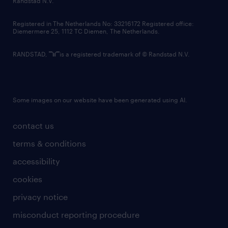
Randstad N.V.
contact us
Registered in The Netherlands No: 33216172 Registered office:
Diemermere 25, 1112 TC Diemen, The Netherlands.
RANDSTAD,
is a registered trademark of © Randstad N.V.
Some images on our website have been generated using AI.
contact us
terms & conditions
accessibility
cookies
privacy notice
misconduct reporting procedure