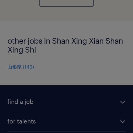
other jobs in Shan Xing Xian Shan
Xing Shi
山形県
(
146
)
find a job
all jobs
for talents
career advice