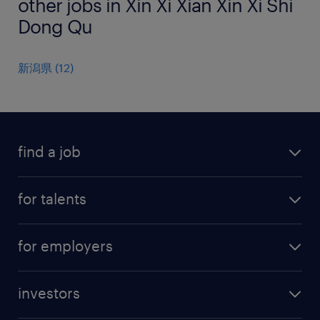
other jobs in Xin Xi Xian Xin Xi Shi
Dong Qu
新潟県
(
12
)
find a job
all jobs
for talents
career advice
operational career
careers at Randstad
for employers
professional career
staffing solutions
digital career
investors
inhouse solutions
contact us