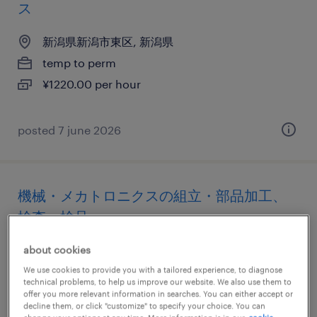
ス
新潟県新潟市東区, 新潟県
temp to perm
¥1220.00 per hour
posted 7 june 2026
機械・メカトロニクスの組立・部品加工、
検査、検品
新潟県小千谷市, 新潟県
about cookies
temp to perm
We use cookies to provide you with a tailored experience, to diagnose
technical problems, to help us improve our website. We also use them to
¥1183.00 per hour
offer you more relevant information in searches. You can either accept or
decline them, or click "customize" to specify your choice. You can