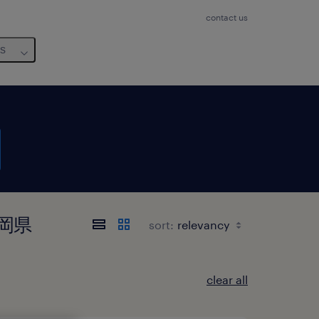
contact us
us
福岡県
sort:
clear all