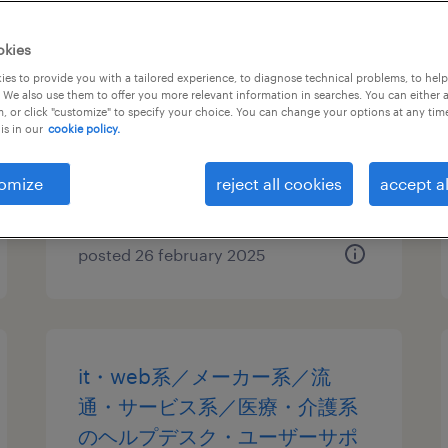
it・web系／メーカー系／流
okies
通・サービス系の運用管理・保
es to provide you with a tailored experience, to diagnose technical problems, to hel
 We also use them to offer you more relevant information in searches. You can either 
守
, or click "customize" to specify your choice. You can change your options at any tim
is in our
cookie policy.
福岡県北九州市八幡東区, 福岡県
temporary
omize
reject all cookies
accept al
¥2500.00 per hour
posted 26 february 2025
it・web系／メーカー系／流
通・サービス系／医療・介護系
のヘルプデスク・ユーザーサポ