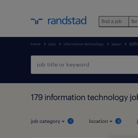
find a job
for
home
jobs
information technology
japan
福岡
179 information technol
job category
location
1
3