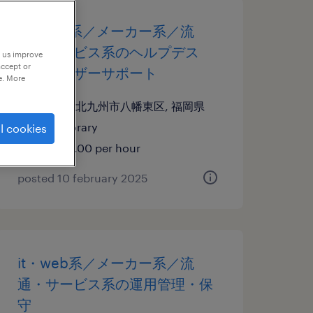
it・web系／メーカー系／流
通・サービス系のヘルプデス
p us improve
accept or
ク・ユーザーサポート
e. More
福岡県北九州市八幡東区, 福岡県
temporary
l cookies
¥1700.00 per hour
posted 10 february 2025
it・web系／メーカー系／流
通・サービス系の運用管理・保
守