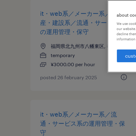
it・web系／メーカー系／不動
about co
産・建設系／流通・サービス系
We use cooki
our website.
の運用管理・保守
decline them
information 
福岡県北九州市八幡東区, 福岡県
temporary
cust
¥3000.00 per hour
posted 26 february 2025
it・web系／メーカー系／流
通・サービス系の運用管理・保
守