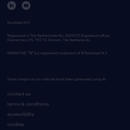
corporate governance
randstad innovation fund
country websites
Randstad N.V.
contact us
Registered in The Netherlands No: 33216172 Registered office:
Diemermere 25, 1112 TC Diemen, The Netherlands.
RANDSTAD,
is a registered trademark of © Randstad N.V.
Some images on our website have been generated using AI.
contact us
terms & conditions
accessibility
cookies