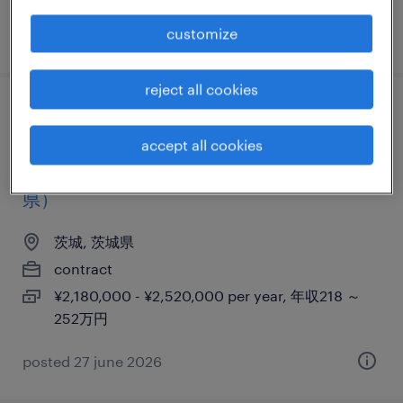
customize
posted 11 february 2025
reject all cookies
【障がい者求人】建材・住宅設備機器の製
造販売／製品梱包用ダンボールの切断・加
accept all cookies
工・軽作業スタッフ（契約社員）（茨城
県）
茨城, 茨城県
contract
¥2,180,000 - ¥2,520,000 per year, 年収218 ～
252万円
posted 27 june 2026