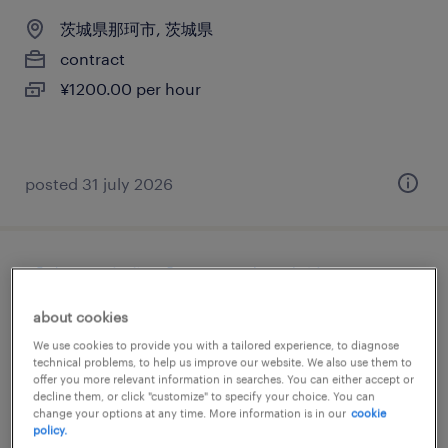
茨城県那珂市, 茨城県
contract
¥1200.00 per hour
posted 31 july 2026
【障がい者求人】ワイン専門商社／ワイン
ショップスタッフ（契約社員）（茨城県）
about cookies
We use cookies to provide you with a tailored experience, to diagnose
茨城, 茨城県
technical problems, to help us improve our website. We also use them to
offer you more relevant information in searches. You can either accept or
contract
decline them, or click "customize" to specify your choice. You can
¥3,150,000 - ¥3,500,000 per year, 年収315 ～
change your options at any time. More information is in our
cookie
policy.
350万円