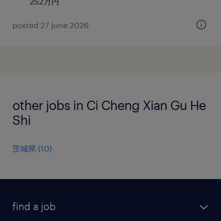
252万円
posted 27 june 2026
other jobs in Ci Cheng Xian Gu He
Shi
茨城県
(
10
)
find a job