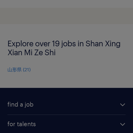
Explore over 19 jobs in Shan Xing
Xian Mi Ze Shi
山形県
(
21
)
find a job
all jobs
for talents
career advice