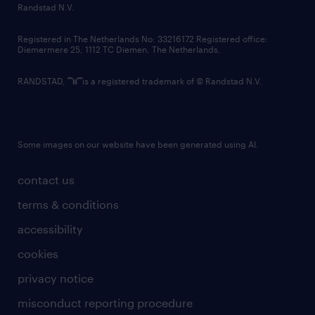
country websites
Randstad N.V.
contact us
Registered in The Netherlands No: 33216172 Registered office:
Diemermere 25, 1112 TC Diemen, The Netherlands.
RANDSTAD,
is a registered trademark of © Randstad N.V.
Some images on our website have been generated using AI.
contact us
terms & conditions
accessibility
cookies
privacy notice
misconduct reporting procedure