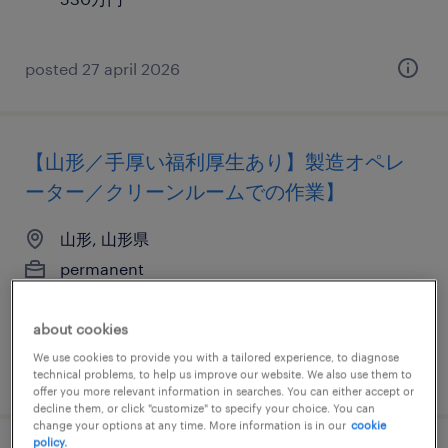
posted 27 april 2026
【山形／手厚い福利厚生あり】製造オペレ
ーター／クリーンルームでの作業】
山形, 山形県
permanent
¥2,640,000 - ¥6,000,000 per year, 年収264 ～
600万円
about cookies
We use cookies to provide you with a tailored experience, to diagnose
posted 21 may 2026
technical problems, to help us improve our website. We also use them to
offer you more relevant information in searches. You can either accept or
decline them, or click "customize" to specify your choice. You can
change your options at any time. More information is in our
cookie
policy.