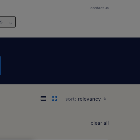
contact us
us
sort:
clear all