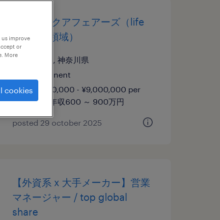
パブリックアフェアーズ（life
science領域）
p us improve
accept or
e. More
神奈川, 神奈川県
permanent
¥6,000,000 - ¥9,000,000 per
l cookies
year, 年収600 ～ 900万円
posted 29 october 2025
【外資系 x 大手メーカー】営業
マネージャー / top global
share