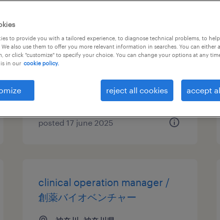
プロジェクトエンジニア【産業
okies
機械分野】
es to provide you with a tailored experience, to diagnose technical problems, to hel
 We also use them to offer you more relevant information in searches. You can either 
, or click "customize" to specify your choice. You can change your options at any tim
神奈川, 神奈川県
is in our
cookie policy.
permanent
¥4,000,000 - ¥8,000,000 per
omize
reject all cookies
accept al
year, 年収400 ～ 800万円
posted 17 june 2025
clinical operation manager /
創薬バイオベンチャー