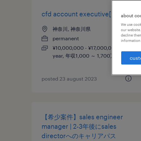
cfd account executive[営業]
about co
We use cooki
神奈川, 神奈川県
our website.
decline them
permanent
information 
¥10,000,000 - ¥17,000,000 per
year, 年収1,000 ～ 1,700万円
cust
posted 23 august 2023
【希少案件】sales engineer
manager | 2-3年後にsales
directorへのキャリアパス