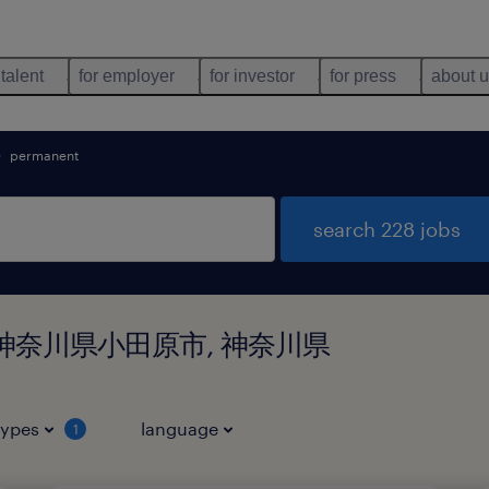
 talent
for employer
for investor
for press
about 
permanent
search 228 jobs
nd in 神奈川県小田原市, 神奈川県
types
language
1