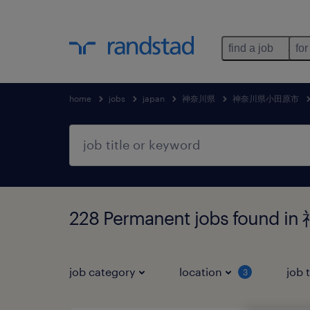
find a job
for
home
jobs
japan
神奈川県
神奈川県小田原市
228 Permanent jobs fou
job category
location
job 
3